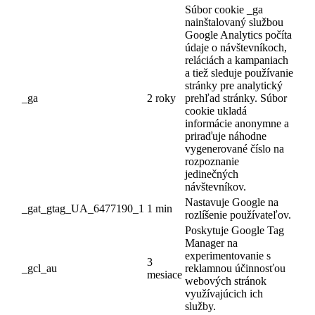
Súbor cookie _ga
nainštalovaný službou
Google Analytics počíta
údaje o návštevníkoch,
reláciách a kampaniach
a tiež sleduje používanie
stránky pre analytický
_ga
2 roky
prehľad stránky.
Súbor
cookie ukladá
informácie anonymne a
priraďuje náhodne
vygenerované číslo na
rozpoznanie
jedinečných
návštevníkov.
Nastavuje Google na
_gat_gtag_UA_6477190_1
1 min
rozlíšenie používateľov.
Poskytuje Google Tag
Manager na
experimentovanie s
3
_gcl_au
reklamnou účinnosťou
mesiace
webových stránok
využívajúcich ich
služby.