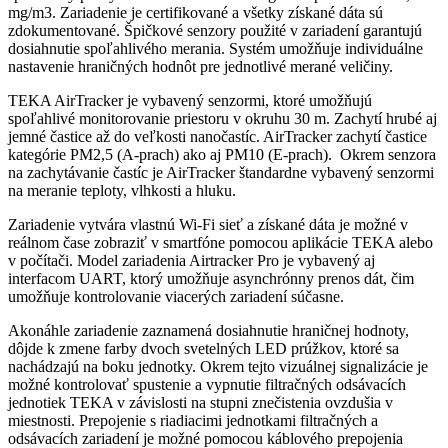
mg/m3. Zariadenie je certifikované a všetky získané dáta sú
zdokumentované. Špičkové senzory použité v zariadení garantujú
dosiahnutie spoľahlivého merania. Systém umožňuje individuálne
nastavenie hraničných hodnôt pre jednotlivé merané veličiny.
TEKA AirTracker je vybavený senzormi, ktoré umožňujú
spoľahlivé monitorovanie priestoru v okruhu 30 m. Zachytí hrubé aj
jemné častice až do veľkosti nanočastíc. AirTracker zachytí častice
kategórie PM2,5 (A-prach) ako aj PM10 (E-prach). Okrem senzora
na zachytávanie častíc je AirTracker štandardne vybavený senzormi
na meranie teploty, vlhkosti a hluku.
Zariadenie vytvára vlastnú Wi-Fi sieť a získané dáta je možné v
reálnom čase zobraziť v smartfóne pomocou aplikácie TEKA alebo
v počítači. Model zariadenia Airtracker Pro je vybavený aj
interfacom UART, ktorý umožňuje asynchrónny prenos dát, čim
umožňuje kontrolovanie viacerých zariadení súčasne.
Akonáhle zariadenie zaznamená dosiahnutie hraničnej hodnoty,
dôjde k zmene farby dvoch svetelných LED prúžkov, ktoré sa
nachádzajú na boku jednotky. Okrem tejto vizuálnej signalizácie je
možné kontrolovať spustenie a vypnutie filtračných odsávacích
jednotiek TEKA v závislosti na stupni znečistenia ovzdušia v
miestnosti. Prepojenie s riadiacimi jednotkami filtračných a
odsávacích zariadení je možné pomocou káblového prepojenia