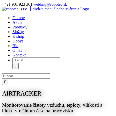
Skip
+421 901 923 361
|
welding@robotec.sk
to
content
Domov
Akcia
Produkty
Služby
E-shop
Dopyt
Blog
O nás
Kontakt
Hľadať:
Hľadať:
AIRTRACKER
Monitorovanie čistoty vzduchu, teploty, vlhkosti a
hluku v reálnom čase na pracovisku