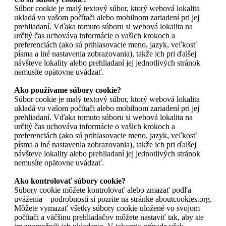
Súbor cookie je malý textový súbor, ktorý webová lokalita
ukladá vo vašom počítači alebo mobilnom zariadení pri jej
prehliadaní. Vďaka tomuto súboru si webová lokalita na
určitý čas uchováva informácie o vašich krokoch a
preferenciách (ako sú prihlasovacie meno, jazyk, veľkosť
písma a iné nastavenia zobrazovania), takže ich pri ďalšej
návšteve lokality alebo prehliadaní jej jednotlivých stránok
nemusíte opätovne uvádzať.
Ako používame súbory cookie?
Súbor cookie je malý textový súbor, ktorý webová lokalita
ukladá vo vašom počítači alebo mobilnom zariadení pri jej
prehliadaní. Vďaka tomuto súboru si webová lokalita na
určitý čas uchováva informácie o vašich krokoch a
preferenciách (ako sú prihlasovacie meno, jazyk, veľkosť
písma a iné nastavenia zobrazovania), takže ich pri ďalšej
návšteve lokality alebo prehliadaní jej jednotlivých stránok
nemusíte opätovne uvádzať.
Ako kontrolovať súbory cookie?
Súbory cookie môžete kontrolovať alebo zmazať podľa
uváženia – podrobnosti si pozrite na stránke aboutcookies.org.
Môžete vymazať všetky súbory cookie uložené vo svojom
počítači a väčšinu prehliadačov môžete nastaviť tak, aby ste