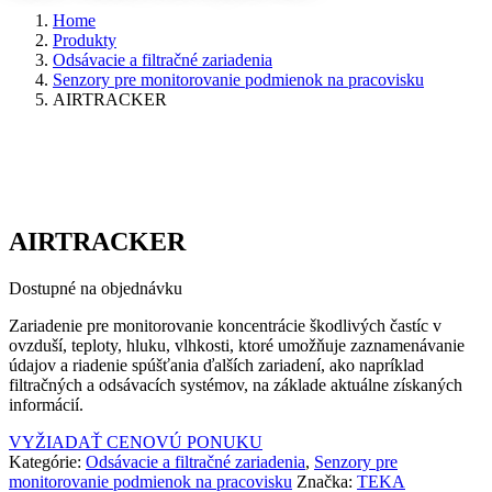
Home
Produkty
Odsávacie a filtračné zariadenia
Senzory pre monitorovanie podmienok na pracovisku
AIRTRACKER
AIRTRACKER
Dostupné na objednávku
Zariadenie pre monitorovanie koncentrácie škodlivých častíc v
ovzduší, teploty, hluku, vlhkosti, ktoré umožňuje zaznamenávanie
údajov a riadenie spúšťania ďalších zariadení, ako napríklad
filtračných a odsávacích systémov, na základe aktuálne získaných
informácií.
VYŽIADAŤ CENOVÚ PONUKU
Kategórie:
Odsávacie a filtračné zariadenia
,
Senzory pre
monitorovanie podmienok na pracovisku
Značka:
TEKA