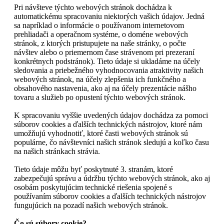
Pri návšteve týchto webových stránok dochádza k
automatickému spracovaniu niektorých vašich údajov. Jedná
sa napríklad o informácie o používanom internetovom
prehliadači a operačnom systéme, o doméne webových
stránok, z ktorých pristupujete na naše stránky, o počte
návštev alebo o priemernom čase strávenom pri prezeraní
konkrétnych podstránok). Tieto údaje si ukladáme na účely
sledovania a priebežného vyhodnocovania atraktivity našich
webových stránok, na účely zlepšenia ich funkčného a
obsahového nastavenia, ako aj na účely prezentácie nášho
tovaru a služieb po opustení týchto webových stránok.
K spracovaniu vyššie uvedených údajov dochádza za pomoci
súborov cookies a ďalších technických nástrojov, ktoré nám
umožňujú vyhodnotiť, ktoré časti webových stránok sú
populárne, čo návštevníci našich stránok sledujú a koľko času
na našich stránkach strávia.
Tieto údaje môžu byť poskytnuté 3. stranám, ktoré
zabezpečujú správu a údržbu týchto webových stránok, ako aj
osobám poskytujúcim technické riešenia spojené s
používaním súborov cookies a ďalších technických nástrojov
fungujúcich na pozadí našich webových stránok.
Čo sú súbory cookie?