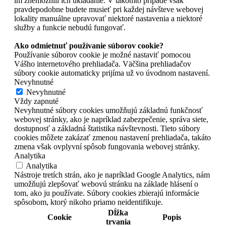
im znemožnili ich ukladanie. V takomto prípade však
pravdepodobne budete musieť pri každej návšteve webovej
lokality manuálne upravovať niektoré nastavenia a niektoré
služby a funkcie nebudú fungovať.
Ako odmietnuť používanie súborov cookie?
Používanie súborov cookie je možné nastaviť pomocou
Vášho internetového prehliadača. Väčšina prehliadačov
súbory cookie automaticky prijíma už vo úvodnom nastavení.
Nevyhnutné
Nevyhnutné
Vždy zapnuté
Nevyhnutné súbory cookies umožňujú základnú funkčnosť
webovej stránky, ako je napríklad zabezpečenie, správa siete,
dostupnosť a základná štatistika návštevnosti. Tieto súbory
cookies môžete zakázať zmenou nastavení prehliadača, takáto
zmena však ovplyvní spôsob fungovania webovej stránky.
Analytika
Analytika
Nástroje tretích strán, ako je napríklad Google Analytics, nám
umožňujú zlepšovať webovú stránku na základe hlásení o
tom, ako ju používate. Súbory cookies zbierajú informácie
spôsobom, ktorý nikoho priamo neidentifikuje.
Dĺžka
Cookie
Popis
trvania