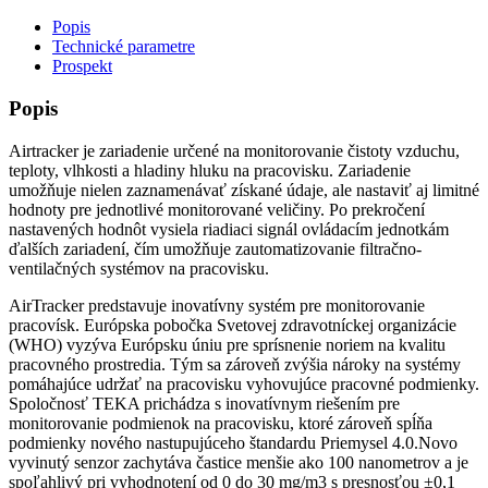
Popis
Technické parametre
Prospekt
Popis
Airtracker je zariadenie určené na monitorovanie čistoty vzduchu,
teploty, vlhkosti a hladiny hluku na pracovisku. Zariadenie
umožňuje nielen zaznamenávať získané údaje, ale nastaviť aj limitné
hodnoty pre jednotlivé monitorované veličiny. Po prekročení
nastavených hodnôt vysiela riadiaci signál ovládacím jednotkám
ďalších zariadení, čím umožňuje zautomatizovanie filtračno-
ventilačných systémov na pracovisku.
AirTracker predstavuje inovatívny systém pre monitorovanie
pracovísk. Európska pobočka Svetovej zdravotníckej organizácie
(WHO) vyzýva Európsku úniu pre sprísnenie noriem na kvalitu
pracovného prostredia. Tým sa zároveň zvýšia nároky na systémy
pomáhajúce udržať na pracovisku vyhovujúce pracovné podmienky.
Spoločnosť TEKA prichádza s inovatívnym riešením pre
monitorovanie podmienok na pracovisku, ktoré zároveň spĺňa
podmienky nového nastupujúceho štandardu Priemysel 4.0.Novo
vyvinutý senzor zachytáva častice menšie ako 100 nanometrov a je
spoľahlivý pri vyhodnotení od 0 do 30 mg/m3 s presnosťou ±0,1