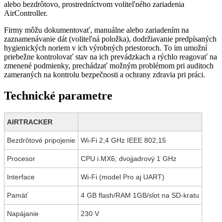
alebo bezdrôtovo, prostredníctvom voliteľného zariadenia
AirController.
Firmy môžu dokumentovať, manuálne alebo zariadením na
zaznamenávanie dát (voliteľná položka), dodržiavanie predpísaných
hygienických noriem v ich výrobných priestoroch. To im umožní
priebežne kontrolovať stav na ich prevádzkach a rýchlo reagovať na
zmenené podmienky, prechádzať možným problémom pri auditoch
zameraných na kontrolu bezpečnosti a ochrany zdravia pri práci.
Technické parametre
AIRTRACKER
Bezdrôtové pripojenie
Wi-Fi 2,4 GHz IEEE 802,15
Procesor
CPU i.MX6; dvojjadrový 1 GHz
Interface
Wi-Fi (model Pro aj UART)
Pamäť
4 GB flash/RAM 1GB/slot na SD-kratu
Napájanie
230 V