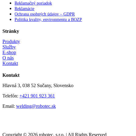
Reklamačný poriadok
Reklamácie
Ochrana osobných údajov – GDPR
Politika kvality, environmentu a BOZP
Stránky
Produkty
Služby
E-shop
O nás
Kontakt
Kontakt
Hlavná 3, 038 52 Sučany, Slovensko
Telefón:
+421 901 923 361
Email:
welding@robotec.sk
Copyright © 2026 robotec, s.r.o. | All Rights Reserved