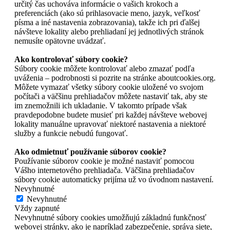
určitý čas uchováva informácie o vašich krokoch a
preferenciách (ako sú prihlasovacie meno, jazyk, veľkosť
písma a iné nastavenia zobrazovania), takže ich pri ďalšej
návšteve lokality alebo prehliadaní jej jednotlivých stránok
nemusíte opätovne uvádzať.
Ako kontrolovať súbory cookie?
Súbory cookie môžete kontrolovať alebo zmazať podľa
uváženia – podrobnosti si pozrite na stránke aboutcookies.org.
Môžete vymazať všetky súbory cookie uložené vo svojom
počítači a väčšinu prehliadačov môžete nastaviť tak, aby ste
im znemožnili ich ukladanie. V takomto prípade však
pravdepodobne budete musieť pri každej návšteve webovej
lokality manuálne upravovať niektoré nastavenia a niektoré
služby a funkcie nebudú fungovať.
Ako odmietnuť používanie súborov cookie?
Používanie súborov cookie je možné nastaviť pomocou
Vášho internetového prehliadača. Väčšina prehliadačov
súbory cookie automaticky prijíma už vo úvodnom nastavení.
Nevyhnutné
Nevyhnutné
Vždy zapnuté
Nevyhnutné súbory cookies umožňujú základnú funkčnosť
webovej stránky, ako je napríklad zabezpečenie, správa siete,