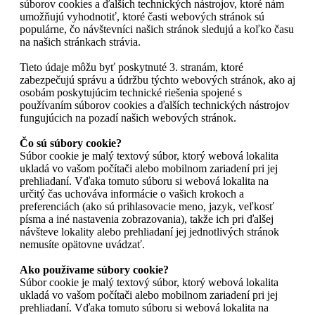
súborov cookies a ďalších technických nástrojov, ktoré nám
umožňujú vyhodnotiť, ktoré časti webových stránok sú
populárne, čo návštevníci našich stránok sledujú a koľko času
na našich stránkach strávia.
Tieto údaje môžu byť poskytnuté 3. stranám, ktoré
zabezpečujú správu a údržbu týchto webových stránok, ako aj
osobám poskytujúcim technické riešenia spojené s
používaním súborov cookies a ďalších technických nástrojov
fungujúcich na pozadí našich webových stránok.
Čo sú súbory cookie?
Súbor cookie je malý textový súbor, ktorý webová lokalita
ukladá vo vašom počítači alebo mobilnom zariadení pri jej
prehliadaní. Vďaka tomuto súboru si webová lokalita na
určitý čas uchováva informácie o vašich krokoch a
preferenciách (ako sú prihlasovacie meno, jazyk, veľkosť
písma a iné nastavenia zobrazovania), takže ich pri ďalšej
návšteve lokality alebo prehliadaní jej jednotlivých stránok
nemusíte opätovne uvádzať.
Ako používame súbory cookie?
Súbor cookie je malý textový súbor, ktorý webová lokalita
ukladá vo vašom počítači alebo mobilnom zariadení pri jej
prehliadaní. Vďaka tomuto súboru si webová lokalita na