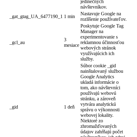
jedinečných
návštevníkov.
Nastavuje Google na
_gat_gtag_UA_6477190_1
1 min
rozlíšenie používateľov.
Poskytuje Google Tag
Manager na
experimentovanie s
3
_gcl_au
reklamnou účinnosťou
mesiace
webových stránok
využívajúcich ich
služby.
Súbor cookie _gid
nainštalovaný službou
Google Analytics
ukladá informácie o
tom, ako návštevníci
používajú webovú
stránku, a zároveň
vytvára analytickú
_gid
1 deň
správu o výkonnosti
webovej lokality.
Niektoré zo
zhromažďovaných
údajov zahŕňajú počet