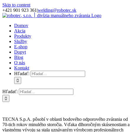
Skip to content
+421 901 923 361
|
welding@robotec.sk
Domov
Akcia
Produkty
Služby
E-shop
Dopyt
Blog
O nás
Kontakt
Hľadať:
Hľadať:
TECNA S.p.A. pôsobí v oblasti bodového odporového zvárania od
70-tich rokov minulého storočia. Vďaka dlhoročným skúsenostiam a
vlastnému vývoju sa stala uznávaným výrobcom profesionálnych