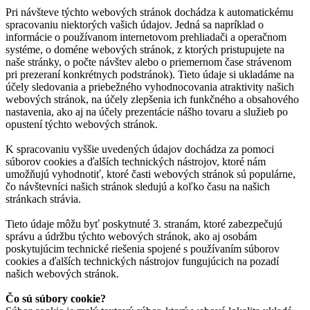
Pri návšteve týchto webových stránok dochádza k automatickému
spracovaniu niektorých vašich údajov. Jedná sa napríklad o
informácie o používanom internetovom prehliadači a operačnom
systéme, o doméne webových stránok, z ktorých pristupujete na
naše stránky, o počte návštev alebo o priemernom čase strávenom
pri prezeraní konkrétnych podstránok). Tieto údaje si ukladáme na
účely sledovania a priebežného vyhodnocovania atraktivity našich
webových stránok, na účely zlepšenia ich funkčného a obsahového
nastavenia, ako aj na účely prezentácie nášho tovaru a služieb po
opustení týchto webových stránok.
K spracovaniu vyššie uvedených údajov dochádza za pomoci
súborov cookies a ďalších technických nástrojov, ktoré nám
umožňujú vyhodnotiť, ktoré časti webových stránok sú populárne,
čo návštevníci našich stránok sledujú a koľko času na našich
stránkach strávia.
Tieto údaje môžu byť poskytnuté 3. stranám, ktoré zabezpečujú
správu a údržbu týchto webových stránok, ako aj osobám
poskytujúcim technické riešenia spojené s používaním súborov
cookies a ďalších technických nástrojov fungujúcich na pozadí
našich webových stránok.
Čo sú súbory cookie?