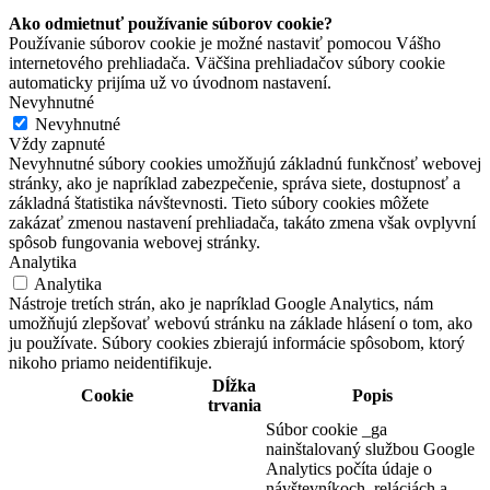
Ako odmietnuť používanie súborov cookie?
Používanie súborov cookie je možné nastaviť pomocou Vášho
internetového prehliadača. Väčšina prehliadačov súbory cookie
automaticky prijíma už vo úvodnom nastavení.
Nevyhnutné
Nevyhnutné
Vždy zapnuté
Nevyhnutné súbory cookies umožňujú základnú funkčnosť webovej
stránky, ako je napríklad zabezpečenie, správa siete, dostupnosť a
základná štatistika návštevnosti. Tieto súbory cookies môžete
zakázať zmenou nastavení prehliadača, takáto zmena však ovplyvní
spôsob fungovania webovej stránky.
Analytika
Analytika
Nástroje tretích strán, ako je napríklad Google Analytics, nám
umožňujú zlepšovať webovú stránku na základe hlásení o tom, ako
ju používate. Súbory cookies zbierajú informácie spôsobom, ktorý
nikoho priamo neidentifikuje.
Dĺžka
Cookie
Popis
trvania
Súbor cookie _ga
nainštalovaný službou Google
Analytics počíta údaje o
návštevníkoch, reláciách a