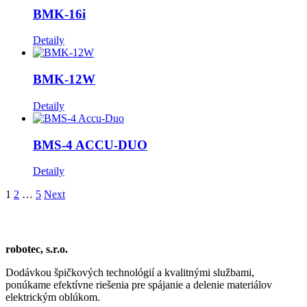
BMK-16i
Detaily
BMK-12W
Detaily
BMS-4 ACCU-DUO
Detaily
1
2
…
5
Next
robotec, s.r.o.
Dodávkou špičkových technológií a kvalitnými službami,
ponúkame efektívne riešenia pre spájanie a delenie materiálov
elektrickým oblúkom.