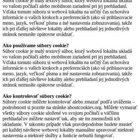
Súbor cookie je malý textový súbor, ktorý webová lokalita ukladá
vo vašom počítači alebo mobilnom zariadení pri jej prehliadaní.
Vďaka tomuto súboru si webová lokalita na určitý čas uchováva
informácie o vašich krokoch a preferenciách (ako sú prihlasovacie
meno, jazyk, veľkosť písma a iné nastavenia zobrazovania), takže
ich pri ďalšej návšteve lokality alebo prehliadaní jej jednotlivých
stránok nemusíte opätovne uvádzať.
Ako používame súbory cookie?
Súbor cookie je malý textový súbor, ktorý webová lokalita ukladá
vo vašom počítači alebo mobilnom zariadení pri jej prehliadaní.
Vďaka tomuto súboru si webová lokalita na určitý čas uchováva
informácie o vašich krokoch a preferenciách (ako sú prihlasovacie
meno, jazyk, veľkosť písma a iné nastavenia zobrazovania), takže
ich pri ďalšej návšteve lokality alebo prehliadaní jej jednotlivých
stránok nemusíte opätovne uvádzať.
Ako kontrolovať súbory cookie?
Súbory cookie môžete kontrolovať alebo zmazať podľa uváženia –
podrobnosti si pozrite na stránke aboutcookies.org. Môžete vymazať
všetky súbory cookie uložené vo svojom počítači a väčšinu
prehliadačov môžete nastaviť tak, aby ste im znemožnili ich
ukladanie. V takomto prípade však pravdepodobne budete musieť
pri každej návšteve webovej lokality manuálne upravovať niektoré
nastavenia a niektoré služby a funkcie nebudú fungovať.