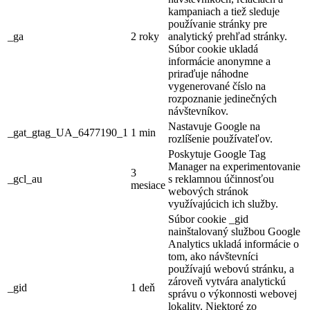
kampaniach a tiež sleduje
používanie stránky pre
_ga
2 roky
analytický prehľad stránky.
Súbor cookie ukladá
informácie anonymne a
priraďuje náhodne
vygenerované číslo na
rozpoznanie jedinečných
návštevníkov.
Nastavuje Google na
_gat_gtag_UA_6477190_1
1 min
rozlíšenie používateľov.
Poskytuje Google Tag
Manager na experimentovanie
3
_gcl_au
s reklamnou účinnosťou
mesiace
webových stránok
využívajúcich ich služby.
Súbor cookie _gid
nainštalovaný službou Google
Analytics ukladá informácie o
tom, ako návštevníci
používajú webovú stránku, a
zároveň vytvára analytickú
_gid
1 deň
správu o výkonnosti webovej
lokality.
Niektoré zo