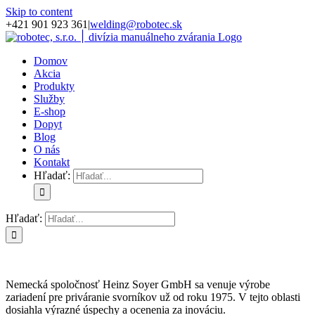
Skip to content
+421 901 923 361
|
welding@robotec.sk
Domov
Akcia
Produkty
Služby
E-shop
Dopyt
Blog
O nás
Kontakt
Hľadať:
Hľadať:
Nemecká spoločnosť Heinz Soyer GmbH sa venuje výrobe
zariadení pre priváranie svorníkov už od roku 1975. V tejto oblasti
dosiahla výrazné úspechy a ocenenia za inováciu.