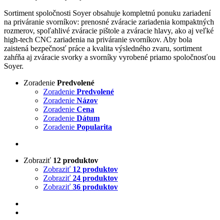
Sortiment spoločnosti Soyer obsahuje kompletnú ponuku zariadení
na priváranie svorníkov: prenosné zváracie zariadenia kompaktných
rozmerov, spoľahlivé zváracie pištole a zváracie hlavy, ako aj veľké
high-tech CNC zariadenia na priváranie svorníkov. Aby bola
zaistená bezpečnosť práce a kvalita výsledného zvaru, sortiment
zahŕňa aj zváracie svorky a svorníky vyrobené priamo spoločnosťou
Soyer.
Zoradenie
Predvolené
Zoradenie
Predvolené
Zoradenie
Názov
Zoradenie
Cena
Zoradenie
Dátum
Zoradenie
Popularita
Zobraziť
12 produktov
Zobraziť
12 produktov
Zobraziť
24 produktov
Zobraziť
36 produktov