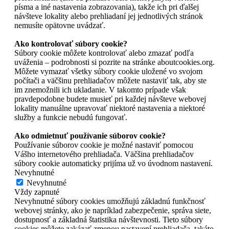
písma a iné nastavenia zobrazovania), takže ich pri ďalšej
návšteve lokality alebo prehliadaní jej jednotlivých stránok
nemusíte opätovne uvádzať.
Ako kontrolovať súbory cookie?
Súbory cookie môžete kontrolovať alebo zmazať podľa
uváženia – podrobnosti si pozrite na stránke aboutcookies.org.
Môžete vymazať všetky súbory cookie uložené vo svojom
počítači a väčšinu prehliadačov môžete nastaviť tak, aby ste
im znemožnili ich ukladanie. V takomto prípade však
pravdepodobne budete musieť pri každej návšteve webovej
lokality manuálne upravovať niektoré nastavenia a niektoré
služby a funkcie nebudú fungovať.
Ako odmietnuť používanie súborov cookie?
Používanie súborov cookie je možné nastaviť pomocou
Vášho internetového prehliadača. Väčšina prehliadačov
súbory cookie automaticky prijíma už vo úvodnom nastavení.
Nevyhnutné
Nevyhnutné
Vždy zapnuté
Nevyhnutné súbory cookies umožňujú základnú funkčnosť
webovej stránky, ako je napríklad zabezpečenie, správa siete,
dostupnosť a základná štatistika návštevnosti. Tieto súbory
cookies môžete zakázať zmenou nastavení prehliadača, takáto