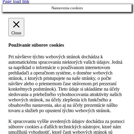
Page load link
Nastavenia cookies
Close
Používanie súborov cookies
Pri návšteve týchto webových stránok dochádza k
automatickému spracovaniu niektorých vašich údajov. Jedná
sa napríklad o informácie o používanom internetovom
prehliadači a operačnom systéme, o doméne webových
stránok, z ktorých pristupujete na naše stránky, o počte
návštev alebo o priemernom čase strávenom pri prezeraní
konkrétnych podstránok). Tieto údaje si ukladáme na účely
sledovania a priebežného vyhodnocovania atraktivity našich
webových stránok, na účely zlepšenia ich funkčného a
obsahového nastavenia, ako aj na účely prezentácie nášho
tovaru a služieb po opustení týchto webových stránok.
K spracovaniu vyššie uvedených údajov dochádza za pomoci
súborov cookies a ďalších technických nástrojov, ktoré nám
umožňujú vyhodnotiť, ktoré časti webových stránok sú