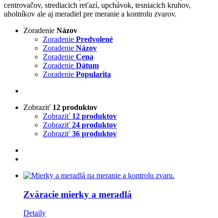
centrovačov, strediacich reťazí, upchávok, tesniacich kruhov,
uholníkov ale aj meradiel pre meranie a kontrolu zvarov.
Zoradenie
Názov
Zoradenie
Predvolené
Zoradenie
Názov
Zoradenie
Cena
Zoradenie
Dátum
Zoradenie
Popularita
Zobraziť
12 produktov
Zobraziť
12 produktov
Zobraziť
24 produktov
Zobraziť
36 produktov
Zváracie mierky a meradlá
Detaily