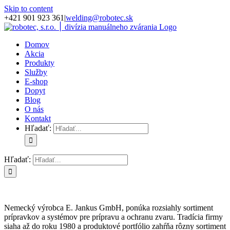
Skip to content
+421 901 923 361
|
welding@robotec.sk
Domov
Akcia
Produkty
Služby
E-shop
Dopyt
Blog
O nás
Kontakt
Hľadať:
Hľadať:
Nemecký výrobca E. Jankus GmbH, ponúka rozsiahly sortiment
prípravkov a systémov pre prípravu a ochranu zvaru. Tradícia firmy
siaha až do roku 1980 a produktové portfólio zahŕňa rôzny sortiment