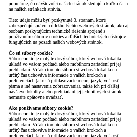
populárne, čo návštevníci našich stránok sledujú a koľko času
na našich stránkach strávia.
Tieto údaje môžu byť poskytnuté 3. stranám, ktoré
zabezpečujú správu a údržbu týchto webových stránok, ako aj
osobám poskytujúcim technické riešenia spojené s
používaním súborov cookies a ďalších technických nástrojov
fungujúcich na pozadí našich webových stránok.
Čo sú súbory cookie?
Súbor cookie je malý textový súbor, ktorý webová lokalita
ukladá vo vašom počítači alebo mobilnom zariadení pri jej
prehliadaní. Vďaka tomuto súboru si webová lokalita na
určitý čas uchováva informácie o vašich krokoch a
preferenciách (ako sú prihlasovacie meno, jazyk, veľkosť
písma a iné nastavenia zobrazovania), takže ich pri ďalšej
návšteve lokality alebo prehliadaní jej jednotlivých stránok
nemusíte opätovne uvádzať.
Ako používame súbory cookie?
Súbor cookie je malý textový súbor, ktorý webová lokalita
ukladá vo vašom počítači alebo mobilnom zariadení pri jej
prehliadaní. Vďaka tomuto súboru si webová lokalita na
určitý čas uchováva informácie o vašich krokoch a
preferenciách (ako sú prihlasovacie meno, jazyk, veľkosť