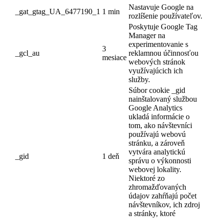
Nastavuje Google na
_gat_gtag_UA_6477190_1
1 min
rozlíšenie používateľov.
Poskytuje Google Tag
Manager na
experimentovanie s
3
_gcl_au
reklamnou účinnosťou
mesiace
webových stránok
využívajúcich ich
služby.
Súbor cookie _gid
nainštalovaný službou
Google Analytics
ukladá informácie o
tom, ako návštevníci
používajú webovú
stránku, a zároveň
vytvára analytickú
_gid
1 deň
správu o výkonnosti
webovej lokality.
Niektoré zo
zhromažďovaných
údajov zahŕňajú počet
návštevníkov, ich zdroj
a stránky, ktoré