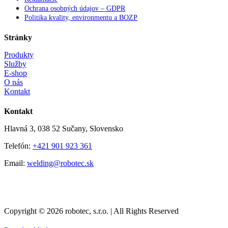
Ochrana osobných údajov – GDPR
Politika kvality, environmentu a BOZP
Stránky
Produkty
Služby
E-shop
O nás
Kontakt
Kontakt
Hlavná 3, 038 52 Sučany, Slovensko
Telefón:
+421 901 923 361
Email:
welding@robotec.sk
Copyright © 2026 robotec, s.r.o. | All Rights Reserved