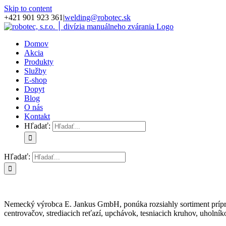
Skip to content
+421 901 923 361
|
welding@robotec.sk
Domov
Akcia
Produkty
Služby
E-shop
Dopyt
Blog
O nás
Kontakt
Hľadať:
Hľadať:
Nemecký výrobca E. Jankus GmbH, ponúka rozsiahly sortiment príprav
centrovačov, strediacich reťazí, upchávok, tesniacich kruhov, uholník