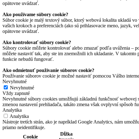
opätovne uvádzať.
Ako používame súbory cookie?
Súbor cookie je malý textový súbor, ktorý webová lokalita ukladá vo 
vašich krokoch a preferenciách (ako sú prihlasovacie meno, jazyk, veľ
opätovne uvádzať.
Ako kontrolovať súbory cookie?
Súbory cookie môžete kontrolovať alebo zmazať podľa uváženia – pod
môžete nastaviť tak, aby ste im znemožnili ich ukladanie. V takomto
funkcie nebudú fungovať.
Ako odmietnuť používanie súborov cookie?
Používanie súborov cookie je možné nastaviť pomocou Vášho interne
Nevyhnutné
Nevyhnutné
Vždy zapnuté
Nevyhnutné súbory cookies umožňujú základnú funkčnosť webovej strán
zmenou nastavení prehliadača, takáto zmena však ovplyvní spôsob f
Analytika
Analytika
Nástroje tretích strán, ako je napríklad Google Analytics, nám umož
priamo neidentifikuje.
Dĺžka
Cookie