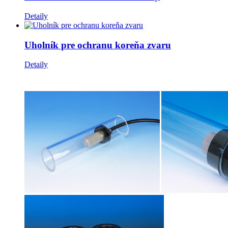
Detaily
Uholník pre ochranu koreňa zvaru
Detaily