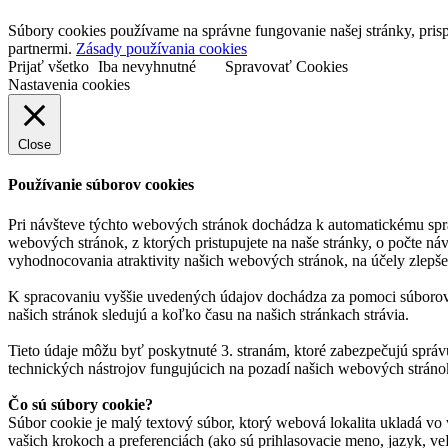
Súbory cookies používame na správne fungovanie našej stránky, prisp
partnermi.
Zásady používania cookies
Prijať všetko
Iba nevyhnutné
Spravovať Cookies
Nastavenia cookies
Close
Používanie súborov cookies
Pri návšteve týchto webových stránok dochádza k automatickému spr
webových stránok, z ktorých pristupujete na naše stránky, o počte ná
vyhodnocovania atraktivity našich webových stránok, na účely zlepše
K spracovaniu vyššie uvedených údajov dochádza za pomoci súborov c
našich stránok sledujú a koľko času na našich stránkach strávia.
Tieto údaje môžu byť poskytnuté 3. stranám, ktoré zabezpečujú správ
technických nástrojov fungujúcich na pozadí našich webových stráno
Čo sú súbory cookie?
Súbor cookie je malý textový súbor, ktorý webová lokalita ukladá vo 
vašich krokoch a preferenciách (ako sú prihlasovacie meno, jazyk, veľ