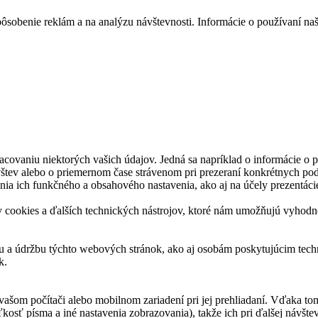
ôsobenie reklám a na analýzu návštevnosti. Informácie o používaní naš
acovaniu niektorých vašich údajov. Jedná sa napríklad o informácie o
vštev alebo o priemernom čase strávenom pri prezeraní konkrétnych pod
nia ich funkčného a obsahového nastavenia, ako aj na účely prezentáci
ookies a ďalších technických nástrojov, ktoré nám umožňujú vyhodnoti
u a údržbu týchto webových stránok, ako aj osobám poskytujúcim techn
k.
vašom počítači alebo mobilnom zariadení pri jej prehliadaní. Vďaka to
kosť písma a iné nastavenia zobrazovania), takže ich pri ďalšej návšteve