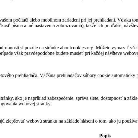
vašom počítači alebo mobilnom zariadení pri jej prehliadaní. Vďaka to
kosť písma a iné nastavenia zobrazovania), takže ich pri ďalšej návšteve
robnosti si pozrite na stránke aboutcookies.org. Môžete vymazať všet
 prípade však pravdepodobne budete musieť pri každej návšteve webovej
tového prehliadača. Väčšina prehliadačov súbory cookie automaticky 
ky, ako je napríklad zabezpečenie, správa siete, dostupnosť a základn
ungovania webovej stránky.
ňujú zlepšovať webovú stránku na základe hlásení o tom, ako ju použív
Popis