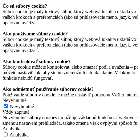
Čo sú súbory cookie?
Súbor cookie je malý textový súbor, ktorý webová lokalita ukladá vo 
vašich krokoch a preferenciách (ako sú prihlasovacie meno, jazyk, veľ
opätovne uvádzať.
Ako používame súbory cookie?
Súbor cookie je malý textový súbor, ktorý webová lokalita ukladá vo 
vašich krokoch a preferenciách (ako sú prihlasovacie meno, jazyk, veľ
opätovne uvádzať.
Ako kontrolovať súbory cookie?
Súbory cookie môžete kontrolovať alebo zmazať podľa uváženia – pod
môžete nastaviť tak, aby ste im znemožnili ich ukladanie. V takomto
funkcie nebudú fungovať.
Ako odmietnuť používanie súborov cookie?
Používanie súborov cookie je možné nastaviť pomocou Vášho interne
Nevyhnutné
Nevyhnutné
Vždy zapnuté
Nevyhnutné súbory cookies umožňujú základnú funkčnosť webovej strán
zmenou nastavení prehliadača, takáto zmena však ovplyvní spôsob f
Analytika
Analytika