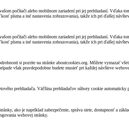
vašom počítači alebo mobilnom zariadení pri jej prehliadaní. Vďaka to
kosť písma a iné nastavenia zobrazovania), takže ich pri ďalšej návšteve
vašom počítači alebo mobilnom zariadení pri jej prehliadaní. Vďaka to
kosť písma a iné nastavenia zobrazovania), takže ich pri ďalšej návšteve
robnosti si pozrite na stránke aboutcookies.org. Môžete vymazať všet
 prípade však pravdepodobne budete musieť pri každej návšteve webovej
tového prehliadača. Väčšina prehliadačov súbory cookie automaticky 
ky, ako je napríklad zabezpečenie, správa siete, dostupnosť a základn
ungovania webovej stránky.