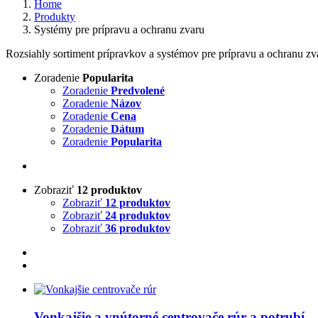
Home
Produkty
Systémy pre prípravu a ochranu zvaru
Rozsiahly sortiment prípravkov a systémov pre prípravu a ochranu zv
Zoradenie
Popularita
Zoradenie
Predvolené
Zoradenie
Názov
Zoradenie
Cena
Zoradenie
Dátum
Zoradenie
Popularita
Zobraziť
12 produktov
Zobraziť
12 produktov
Zobraziť
24 produktov
Zobraziť
36 produktov
Vonkajšie a vnútorné centrovače rúr a potrubí