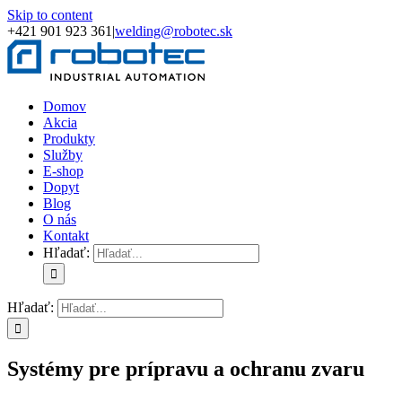
Skip to content
+421 901 923 361
|
welding@robotec.sk
Domov
Akcia
Produkty
Služby
E-shop
Dopyt
Blog
O nás
Kontakt
Hľadať:
Hľadať:
Systémy pre prípravu a ochranu zvaru