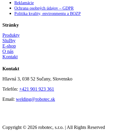
Reklamácie
Ochrana osobných údajov – GDPR
Politika kvality, environmentu a BOZP
Stránky
Produkty
Služby
E-shop
O nás
Kontakt
Kontakt
Hlavná 3, 038 52 Sučany, Slovensko
Telefón:
+421 901 923 361
Email:
welding@robotec.sk
Copyright © 2026 robotec, s.r.o. | All Rights Reserved