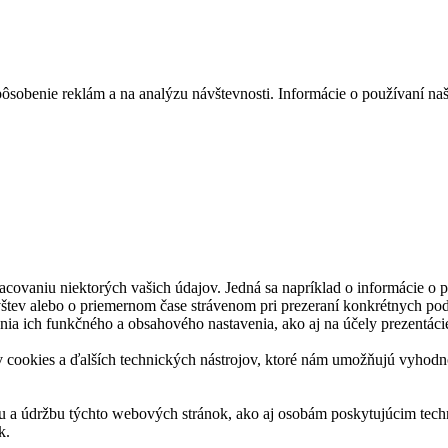
ôsobenie reklám a na analýzu návštevnosti. Informácie o používaní naš
acovaniu niektorých vašich údajov. Jedná sa napríklad o informácie o
vštev alebo o priemernom čase strávenom pri prezeraní konkrétnych pod
nia ich funkčného a obsahového nastavenia, ako aj na účely prezentáci
ookies a ďalších technických nástrojov, ktoré nám umožňujú vyhodnoti
u a údržbu týchto webových stránok, ako aj osobám poskytujúcim techn
k.