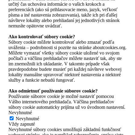
určitý čas uchováva informácie o vašich krokoch a
preferenciách (ako sú prihlasovacie meno, jazyk, veľkosť
písma a iné nastavenia zobrazovania), takže ich pri ďalšej
návšteve lokality alebo prehliadaní jej jednotlivých stránok
nemusíte opätovne uvádzať.
Ako kontrolovať súbory cookie?
Súbory cookie môžete kontrolovať alebo zmazať podľa
uváženia – podrobnosti si pozrite na stránke aboutcookies.org.
Môžete vymazať všetky súbory cookie uložené vo svojom
počítači a väčšinu prehliadačov môžete nastaviť tak, aby ste
im znemožnili ich ukladanie. V takomto prípade však
pravdepodobne budete musieť pri každej návšteve webovej
lokality manuálne upravovať niektoré nastavenia a niektoré
služby a funkcie nebudú fungovať.
Ako odmietnuť používanie súborov cookie?
Používanie súborov cookie je možné nastaviť pomocou
Vášho internetového prehliadača. Väčšina prehliadačov
súbory cookie automaticky prijíma už vo úvodnom nastavení.
Nevyhnutné
Nevyhnutné
Vždy zapnuté
Nevyhnutné súbory cookies umožňujú základnú funkčnosť
webovej stránky, ako je napríklad zabezpečenie, správa siete,