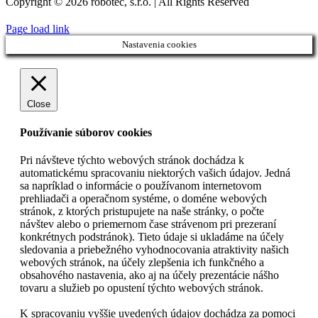
Copyright © 2026 robotec, s.r.o. | All Rights Reserved
Page load link
Nastavenia cookies
Close
Používanie súborov cookies
Pri návšteve týchto webových stránok dochádza k
automatickému spracovaniu niektorých vašich údajov. Jedná
sa napríklad o informácie o používanom internetovom
prehliadači a operačnom systéme, o doméne webových
stránok, z ktorých pristupujete na naše stránky, o počte
návštev alebo o priemernom čase strávenom pri prezeraní
konkrétnych podstránok). Tieto údaje si ukladáme na účely
sledovania a priebežného vyhodnocovania atraktivity našich
webových stránok, na účely zlepšenia ich funkčného a
obsahového nastavenia, ako aj na účely prezentácie nášho
tovaru a služieb po opustení týchto webových stránok.
K spracovaniu vyššie uvedených údajov dochádza za pomoci