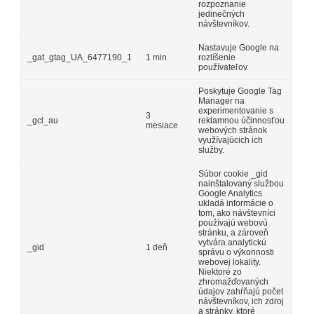
rozpoznanie
jedinečných
návštevníkov.
Nastavuje Google na
_gat_gtag_UA_6477190_1
1 min
rozlíšenie
používateľov.
Poskytuje Google Tag
Manager na
experimentovanie s
3
_gcl_au
reklamnou účinnosťou
mesiace
webových stránok
využívajúcich ich
služby.
Súbor cookie _gid
nainštalovaný službou
Google Analytics
ukladá informácie o
tom, ako návštevníci
používajú webovú
stránku, a zároveň
vytvára analytickú
_gid
1 deň
správu o výkonnosti
webovej lokality.
Niektoré zo
zhromažďovaných
údajov zahŕňajú počet
návštevníkov, ich zdroj
a stránky, ktoré