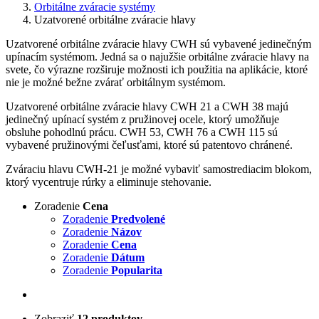
Orbitálne zváracie systémy
Uzatvorené orbitálne zváracie hlavy
Uzatvorené orbitálne zváracie hlavy CWH sú vybavené jedinečným
upínacím systémom. Jedná sa o najužšie orbitálne zváracie hlavy na
svete, čo výrazne rozširuje možnosti ich použitia na aplikácie, ktoré
nie je možné bežne zvárať orbitálnym systémom.
Uzatvorené orbitálne zváracie hlavy CWH 21 a CWH 38 majú
jedinečný upínací systém z pružinovej ocele, ktorý umožňuje
obsluhe pohodlnú prácu. CWH 53, CWH 76 a CWH 115 sú
vybavené pružinovými čeľusťami, ktoré sú patentovo chránené.
Zváraciu hlavu CWH-21 je možné vybaviť samostrediacim blokom,
ktorý vycentruje rúrky a eliminuje stehovanie.
Zoradenie
Cena
Zoradenie
Predvolené
Zoradenie
Názov
Zoradenie
Cena
Zoradenie
Dátum
Zoradenie
Popularita
Zobraziť
12 produktov