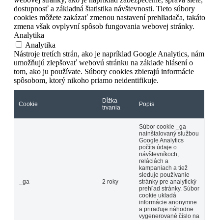
dostupnosť a základná štatistika návštevnosti. Tieto súbory
cookies môžete zakázať zmenou nastavení prehliadača, takáto
zmena však ovplyvní spôsob fungovania webovej stránky.
Analytika
Analytika
Nástroje tretích strán, ako je napríklad Google Analytics, nám
umožňujú zlepšovať webovú stránku na základe hlásení o
tom, ako ju používate. Súbory cookies zbierajú informácie
spôsobom, ktorý nikoho priamo neidentifikuje.
Dĺžka
Cookie
Popis
trvania
Súbor cookie _ga
nainštalovaný službou
Google Analytics
počíta údaje o
návštevníkoch,
reláciách a
kampaniach a tiež
sleduje používanie
_ga
2 roky
stránky pre analytický
prehľad stránky.
Súbor
cookie ukladá
informácie anonymne
a priraďuje náhodne
vygenerované číslo na