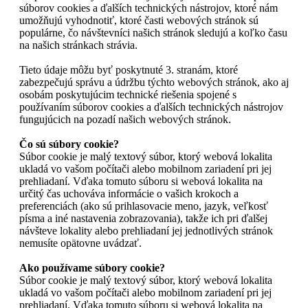
súborov cookies a ďalších technických nástrojov, ktoré nám
umožňujú vyhodnotiť, ktoré časti webových stránok sú
populárne, čo návštevníci našich stránok sledujú a koľko času
na našich stránkach strávia.
Tieto údaje môžu byť poskytnuté 3. stranám, ktoré
zabezpečujú správu a údržbu týchto webových stránok, ako aj
osobám poskytujúcim technické riešenia spojené s
používaním súborov cookies a ďalších technických nástrojov
fungujúcich na pozadí našich webových stránok.
Čo sú súbory cookie?
Súbor cookie je malý textový súbor, ktorý webová lokalita
ukladá vo vašom počítači alebo mobilnom zariadení pri jej
prehliadaní. Vďaka tomuto súboru si webová lokalita na
určitý čas uchováva informácie o vašich krokoch a
preferenciách (ako sú prihlasovacie meno, jazyk, veľkosť
písma a iné nastavenia zobrazovania), takže ich pri ďalšej
návšteve lokality alebo prehliadaní jej jednotlivých stránok
nemusíte opätovne uvádzať.
Ako používame súbory cookie?
Súbor cookie je malý textový súbor, ktorý webová lokalita
ukladá vo vašom počítači alebo mobilnom zariadení pri jej
prehliadaní. Vďaka tomuto súboru si webová lokalita na