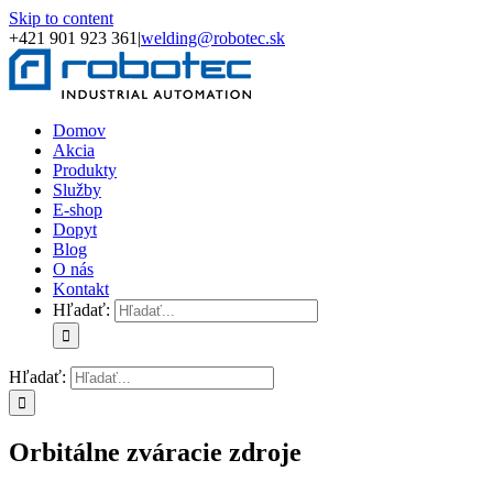
Skip to content
+421 901 923 361
|
welding@robotec.sk
Domov
Akcia
Produkty
Služby
E-shop
Dopyt
Blog
O nás
Kontakt
Hľadať:
Hľadať:
Orbitálne zváracie zdroje