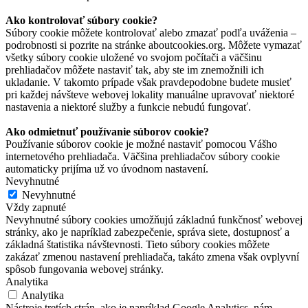
Ako kontrolovať súbory cookie?
Súbory cookie môžete kontrolovať alebo zmazať podľa uváženia –
podrobnosti si pozrite na stránke aboutcookies.org. Môžete vymazať
všetky súbory cookie uložené vo svojom počítači a väčšinu
prehliadačov môžete nastaviť tak, aby ste im znemožnili ich
ukladanie. V takomto prípade však pravdepodobne budete musieť
pri každej návšteve webovej lokality manuálne upravovať niektoré
nastavenia a niektoré služby a funkcie nebudú fungovať.
Ako odmietnuť používanie súborov cookie?
Používanie súborov cookie je možné nastaviť pomocou Vášho
internetového prehliadača. Väčšina prehliadačov súbory cookie
automaticky prijíma už vo úvodnom nastavení.
Nevyhnutné
Nevyhnutné
Vždy zapnuté
Nevyhnutné súbory cookies umožňujú základnú funkčnosť webovej
stránky, ako je napríklad zabezpečenie, správa siete, dostupnosť a
základná štatistika návštevnosti. Tieto súbory cookies môžete
zakázať zmenou nastavení prehliadača, takáto zmena však ovplyvní
spôsob fungovania webovej stránky.
Analytika
Analytika
Nástroje tretích strán, ako je napríklad Google Analytics, nám