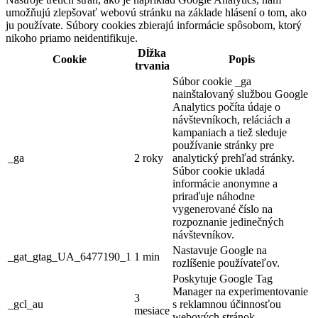
umožňujú zlepšovať webovú stránku na základe hlásení o tom, ako
ju používate. Súbory cookies zbierajú informácie spôsobom, ktorý
nikoho priamo neidentifikuje.
Dĺžka
Cookie
Popis
trvania
Súbor cookie _ga
nainštalovaný službou Google
Analytics počíta údaje o
návštevníkoch, reláciách a
kampaniach a tiež sleduje
používanie stránky pre
_ga
2 roky
analytický prehľad stránky.
Súbor cookie ukladá
informácie anonymne a
priraďuje náhodne
vygenerované číslo na
rozpoznanie jedinečných
návštevníkov.
Nastavuje Google na
_gat_gtag_UA_6477190_1
1 min
rozlíšenie používateľov.
Poskytuje Google Tag
Manager na experimentovanie
3
_gcl_au
s reklamnou účinnosťou
mesiace
webových stránok