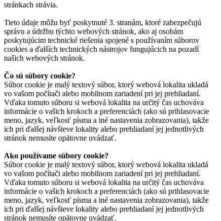
stránkach strávia.
Tieto údaje môžu byť poskytnuté 3. stranám, ktoré zabezpečujú
správu a údržbu týchto webových stránok, ako aj osobám
poskytujúcim technické riešenia spojené s používaním súborov
cookies a ďalších technických nástrojov fungujúcich na pozadí
našich webových stránok.
Čo sú súbory cookie?
Súbor cookie je malý textový súbor, ktorý webová lokalita ukladá
vo vašom počítači alebo mobilnom zariadení pri jej prehliadaní.
Vďaka tomuto súboru si webová lokalita na určitý čas uchováva
informácie o vašich krokoch a preferenciách (ako sú prihlasovacie
meno, jazyk, veľkosť písma a iné nastavenia zobrazovania), takže
ich pri ďalšej návšteve lokality alebo prehliadaní jej jednotlivých
stránok nemusíte opätovne uvádzať.
Ako používame súbory cookie?
Súbor cookie je malý textový súbor, ktorý webová lokalita ukladá
vo vašom počítači alebo mobilnom zariadení pri jej prehliadaní.
Vďaka tomuto súboru si webová lokalita na určitý čas uchováva
informácie o vašich krokoch a preferenciách (ako sú prihlasovacie
meno, jazyk, veľkosť písma a iné nastavenia zobrazovania), takže
ich pri ďalšej návšteve lokality alebo prehliadaní jej jednotlivých
stránok nemusíte opätovne uvádzať.