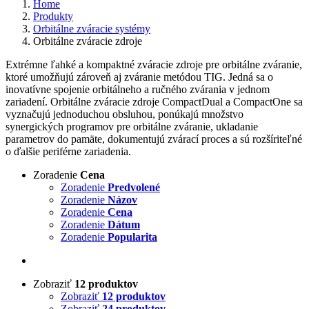
Home
Produkty
Orbitálne zváracie systémy
Orbitálne zváracie zdroje
Extrémne ľahké a kompaktné zváracie zdroje pre orbitálne zváranie,
ktoré umožňujú zároveň aj zváranie metódou TIG. Jedná sa o
inovatívne spojenie orbitálneho a ručného zvárania v jednom
zariadení. Orbitálne zváracie zdroje CompactDual a CompactOne sa
vyznačujú jednoduchou obsluhou, ponúkajú množstvo
synergických programov pre orbitálne zváranie, ukladanie
parametrov do pamäte, dokumentujú zvárací proces a sú rozšíriteľné
o ďalšie periférne zariadenia.
Zoradenie
Cena
Zoradenie
Predvolené
Zoradenie
Názov
Zoradenie
Cena
Zoradenie
Dátum
Zoradenie
Popularita
Zobraziť
12 produktov
Zobraziť
12 produktov
Zobraziť
24 produktov