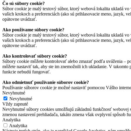
Čo sú súbory cookie?
Súbor cookie je malý textový súbor, ktorý webová lokalita ukladá vo 
vašich krokoch a preferenciách (ako sú prihlasovacie meno, jazyk, veľ
opätovne uvádzať.
Ako používame súbory cookie?
Súbor cookie je malý textový súbor, ktorý webová lokalita ukladá vo 
vašich krokoch a preferenciách (ako sú prihlasovacie meno, jazyk, veľ
opätovne uvádzať.
Ako kontrolovať súbory cookie?
Súbory cookie môžete kontrolovať alebo zmazať podľa uváženia – pod
môžete nastaviť tak, aby ste im znemožnili ich ukladanie. V takomto
funkcie nebudú fungovať.
Ako odmietnuť používanie súborov cookie?
Používanie súborov cookie je možné nastaviť pomocou Vášho interne
Nevyhnutné
Nevyhnutné
Vždy zapnuté
Nevyhnutné súbory cookies umožňujú základnú funkčnosť webovej strán
zmenou nastavení prehliadača, takáto zmena však ovplyvní spôsob f
Analytika
Analytika
Nástroje tretích strán, ako je napríklad Google Analytics, nám umož