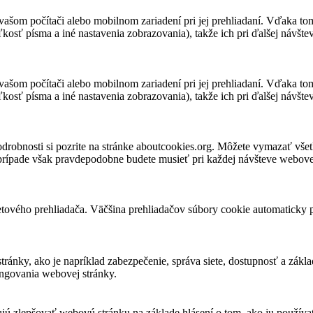
vašom počítači alebo mobilnom zariadení pri jej prehliadaní. Vďaka to
kosť písma a iné nastavenia zobrazovania), takže ich pri ďalšej návšteve
vašom počítači alebo mobilnom zariadení pri jej prehliadaní. Vďaka to
kosť písma a iné nastavenia zobrazovania), takže ich pri ďalšej návšteve
robnosti si pozrite na stránke aboutcookies.org. Môžete vymazať všet
 prípade však pravdepodobne budete musieť pri každej návšteve webovej
tového prehliadača. Väčšina prehliadačov súbory cookie automaticky 
ky, ako je napríklad zabezpečenie, správa siete, dostupnosť a základn
ungovania webovej stránky.
ňujú zlepšovať webovú stránku na základe hlásení o tom, ako ju použív