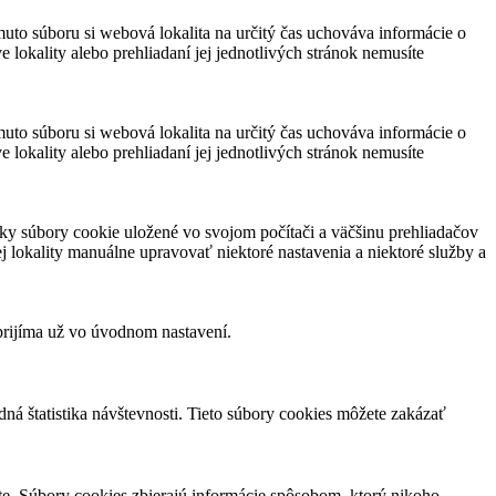
muto súboru si webová lokalita na určitý čas uchováva informácie o
 lokality alebo prehliadaní jej jednotlivých stránok nemusíte
muto súboru si webová lokalita na určitý čas uchováva informácie o
 lokality alebo prehliadaní jej jednotlivých stránok nemusíte
ky súbory cookie uložené vo svojom počítači a väčšinu prehliadačov
 lokality manuálne upravovať niektoré nastavenia a niektoré služby a
prijíma už vo úvodnom nastavení.
á štatistika návštevnosti. Tieto súbory cookies môžete zakázať
ate. Súbory cookies zbierajú informácie spôsobom, ktorý nikoho