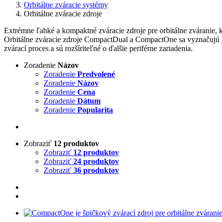
Orbitálne zváracie systémy
Orbitálne zváracie zdroje
Extrémne ľahké a kompaktné zváracie zdroje pre orbitálne zváranie, 
Orbitálne zváracie zdroje CompactDual a CompactOne sa vyznačujú 
zvárací proces a sú rozšíriteľné o ďalšie periférne zariadenia.
Zoradenie
Názov
Zoradenie
Predvolené
Zoradenie
Názov
Zoradenie
Cena
Zoradenie
Dátum
Zoradenie
Popularita
Zobraziť
12 produktov
Zobraziť
12 produktov
Zobraziť
24 produktov
Zobraziť
36 produktov