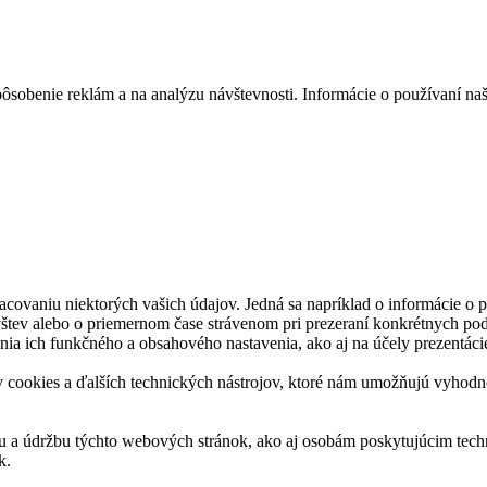
ôsobenie reklám a na analýzu návštevnosti. Informácie o používaní naš
acovaniu niektorých vašich údajov. Jedná sa napríklad o informácie o
vštev alebo o priemernom čase strávenom pri prezeraní konkrétnych pod
nia ich funkčného a obsahového nastavenia, ako aj na účely prezentáci
ookies a ďalších technických nástrojov, ktoré nám umožňujú vyhodnoti
u a údržbu týchto webových stránok, ako aj osobám poskytujúcim techn
k.