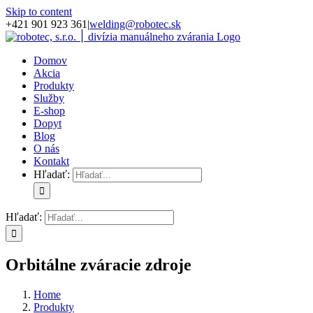
Skip to content
+421 901 923 361
|
welding@robotec.sk
Domov
Akcia
Produkty
Služby
E-shop
Dopyt
Blog
O nás
Kontakt
Hľadať:
Hľadať:
Orbitálne zváracie zdroje
Home
Produkty