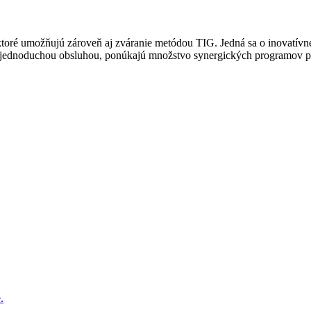
ktoré umožňujú zároveň aj zváranie metódou TIG. Jedná sa o inovatívne
jednoduchou obsluhou, ponúkajú množstvo synergických programov pre