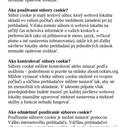
Ako používame súbory cookie?
Súbor cookie je malý textový súbor, ktorý webová lokalita
ukladá vo vašom počítači alebo mobilnom zariadení pri jej
prehliadaní. Vďaka tomuto súboru si webová lokalita na
určitý čas uchováva informácie o vašich krokoch a
preferenciách (ako sú prihlasovacie meno, jazyk, veľkosť
písma a iné nastavenia zobrazovania), takže ich pri ďalšej
návšteve lokality alebo prehliadaní jej jednotlivých stránok
nemusíte opätovne uvádzať.
Ako kontrolovať súbory cookie?
Súbory cookie môžete kontrolovať alebo zmazať podľa
uváženia – podrobnosti si pozrite na stránke aboutcookies.org.
Môžete vymazať všetky súbory cookie uložené vo svojom
počítači a väčšinu prehliadačov môžete nastaviť tak, aby ste
im znemožnili ich ukladanie. V takomto prípade však
pravdepodobne budete musieť pri každej návšteve webovej
lokality manuálne upravovať niektoré nastavenia a niektoré
služby a funkcie nebudú fungovať.
Ako odmietnuť používanie súborov cookie?
Používanie súborov cookie je možné nastaviť pomocou
Vášho internetového prehliadača. Väčšina prehliadačov