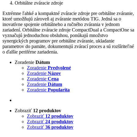
Orbitálne zváracie zdroje
Extrémne ľahké a kompaktné zváracie zdroje pre orbitálne zváranie,
ktoré umožňujú zároveň aj zváranie metódou TIG. Jedná sa o
inovatívne spojenie orbitálneho a ručného zvárania v jednom
zariadení. Orbitálne zváracie zdroje CompactDual a CompactOne sa
vyznačujú jednoduchou obsluhou, ponúkajú množstvo
synergických programov pre orbitálne zváranie, ukladanie
parametrov do pamäte, dokumentujú zvárací proces a sú rozšíriteľné
o ďalšie periférne zariadenia.
Zoradenie
Dátum
Zoradenie
Predvolené
Zoradenie
Názov
Zoradenie
Cena
Zoradenie
Dátum
Zoradenie
Popularita
Zobraziť
12 produktov
Zobraziť
12 produktov
Zobraziť
24 produktov
Zobraziť
36 produktov