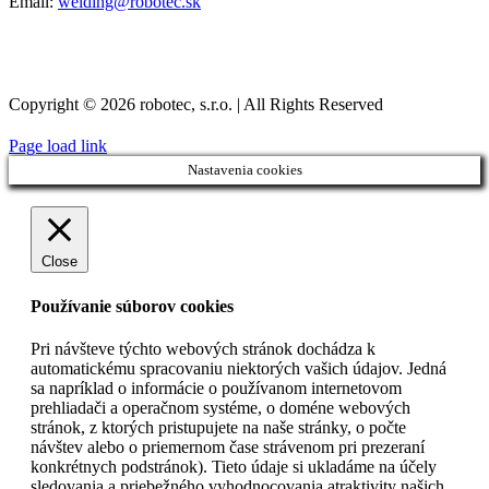
Email:
welding@robotec.sk
Copyright © 2026 robotec, s.r.o. | All Rights Reserved
Page load link
Nastavenia cookies
Close
Používanie súborov cookies
Pri návšteve týchto webových stránok dochádza k
automatickému spracovaniu niektorých vašich údajov. Jedná
sa napríklad o informácie o používanom internetovom
prehliadači a operačnom systéme, o doméne webových
stránok, z ktorých pristupujete na naše stránky, o počte
návštev alebo o priemernom čase strávenom pri prezeraní
konkrétnych podstránok). Tieto údaje si ukladáme na účely
sledovania a priebežného vyhodnocovania atraktivity našich