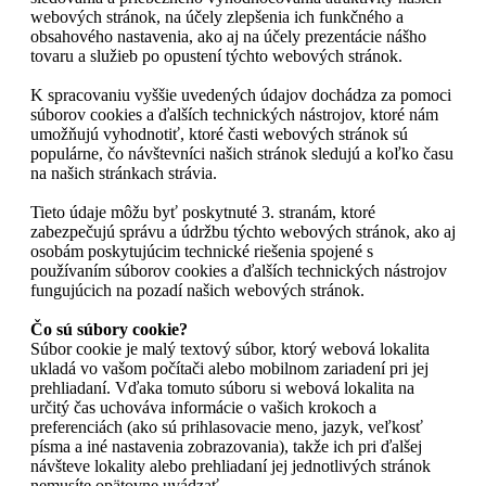
webových stránok, na účely zlepšenia ich funkčného a
obsahového nastavenia, ako aj na účely prezentácie nášho
tovaru a služieb po opustení týchto webových stránok.
K spracovaniu vyššie uvedených údajov dochádza za pomoci
súborov cookies a ďalších technických nástrojov, ktoré nám
umožňujú vyhodnotiť, ktoré časti webových stránok sú
populárne, čo návštevníci našich stránok sledujú a koľko času
na našich stránkach strávia.
Tieto údaje môžu byť poskytnuté 3. stranám, ktoré
zabezpečujú správu a údržbu týchto webových stránok, ako aj
osobám poskytujúcim technické riešenia spojené s
používaním súborov cookies a ďalších technických nástrojov
fungujúcich na pozadí našich webových stránok.
Čo sú súbory cookie?
Súbor cookie je malý textový súbor, ktorý webová lokalita
ukladá vo vašom počítači alebo mobilnom zariadení pri jej
prehliadaní. Vďaka tomuto súboru si webová lokalita na
určitý čas uchováva informácie o vašich krokoch a
preferenciách (ako sú prihlasovacie meno, jazyk, veľkosť
písma a iné nastavenia zobrazovania), takže ich pri ďalšej
návšteve lokality alebo prehliadaní jej jednotlivých stránok
nemusíte opätovne uvádzať.