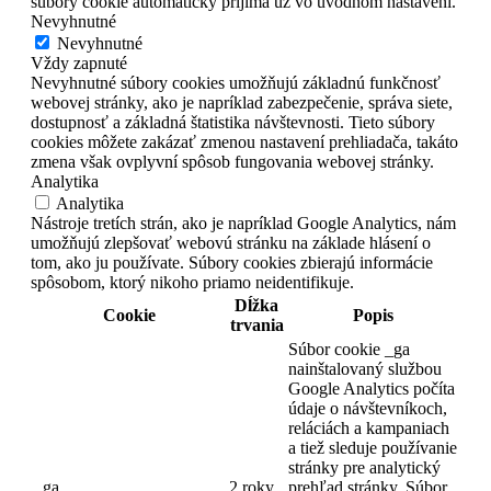
súbory cookie automaticky prijíma už vo úvodnom nastavení.
Nevyhnutné
Nevyhnutné
Vždy zapnuté
Nevyhnutné súbory cookies umožňujú základnú funkčnosť
webovej stránky, ako je napríklad zabezpečenie, správa siete,
dostupnosť a základná štatistika návštevnosti. Tieto súbory
cookies môžete zakázať zmenou nastavení prehliadača, takáto
zmena však ovplyvní spôsob fungovania webovej stránky.
Analytika
Analytika
Nástroje tretích strán, ako je napríklad Google Analytics, nám
umožňujú zlepšovať webovú stránku na základe hlásení o
tom, ako ju používate. Súbory cookies zbierajú informácie
spôsobom, ktorý nikoho priamo neidentifikuje.
Dĺžka
Cookie
Popis
trvania
Súbor cookie _ga
nainštalovaný službou
Google Analytics počíta
údaje o návštevníkoch,
reláciách a kampaniach
a tiež sleduje používanie
stránky pre analytický
_ga
2 roky
prehľad stránky.
Súbor