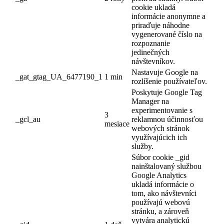
cookie ukladá
informácie anonymne a
priraďuje náhodne
vygenerované číslo na
rozpoznanie
jedinečných
návštevníkov.
Nastavuje Google na
_gat_gtag_UA_6477190_1
1 min
rozlíšenie používateľov.
Poskytuje Google Tag
Manager na
experimentovanie s
3
_gcl_au
reklamnou účinnosťou
mesiace
webových stránok
využívajúcich ich
služby.
Súbor cookie _gid
nainštalovaný službou
Google Analytics
ukladá informácie o
tom, ako návštevníci
používajú webovú
stránku, a zároveň
vytvára analytickú