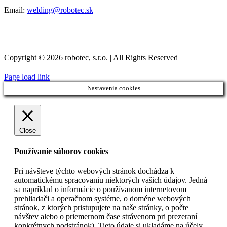
Email:
welding@robotec.sk
Copyright © 2026 robotec, s.r.o. | All Rights Reserved
Page load link
Nastavenia cookies
Close
Používanie súborov cookies
Pri návšteve týchto webových stránok dochádza k
automatickému spracovaniu niektorých vašich údajov. Jedná
sa napríklad o informácie o používanom internetovom
prehliadači a operačnom systéme, o doméne webových
stránok, z ktorých pristupujete na naše stránky, o počte
návštev alebo o priemernom čase strávenom pri prezeraní
konkrétnych podstránok). Tieto údaje si ukladáme na účely