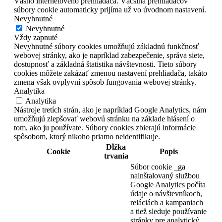
Vášho internetového prehliadača. Väčšina prehliadačov
súbory cookie automaticky prijíma už vo úvodnom nastavení.
Nevyhnutné
Nevyhnutné
Vždy zapnuté
Nevyhnutné súbory cookies umožňujú základnú funkčnosť
webovej stránky, ako je napríklad zabezpečenie, správa siete,
dostupnosť a základná štatistika návštevnosti. Tieto súbory
cookies môžete zakázať zmenou nastavení prehliadača, takáto
zmena však ovplyvní spôsob fungovania webovej stránky.
Analytika
Analytika
Nástroje tretích strán, ako je napríklad Google Analytics, nám
umožňujú zlepšovať webovú stránku na základe hlásení o
tom, ako ju používate. Súbory cookies zbierajú informácie
spôsobom, ktorý nikoho priamo neidentifikuje.
Dĺžka
Cookie
Popis
trvania
Súbor cookie _ga
nainštalovaný službou
Google Analytics počíta
údaje o návštevníkoch,
reláciách a kampaniach
a tiež sleduje používanie
stránky pre analytický