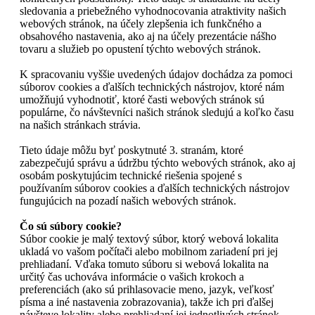
sledovania a priebežného vyhodnocovania atraktivity našich
webových stránok, na účely zlepšenia ich funkčného a
obsahového nastavenia, ako aj na účely prezentácie nášho
tovaru a služieb po opustení týchto webových stránok.
K spracovaniu vyššie uvedených údajov dochádza za pomoci
súborov cookies a ďalších technických nástrojov, ktoré nám
umožňujú vyhodnotiť, ktoré časti webových stránok sú
populárne, čo návštevníci našich stránok sledujú a koľko času
na našich stránkach strávia.
Tieto údaje môžu byť poskytnuté 3. stranám, ktoré
zabezpečujú správu a údržbu týchto webových stránok, ako aj
osobám poskytujúcim technické riešenia spojené s
používaním súborov cookies a ďalších technických nástrojov
fungujúcich na pozadí našich webových stránok.
Čo sú súbory cookie?
Súbor cookie je malý textový súbor, ktorý webová lokalita
ukladá vo vašom počítači alebo mobilnom zariadení pri jej
prehliadaní. Vďaka tomuto súboru si webová lokalita na
určitý čas uchováva informácie o vašich krokoch a
preferenciách (ako sú prihlasovacie meno, jazyk, veľkosť
písma a iné nastavenia zobrazovania), takže ich pri ďalšej
návšteve lokality alebo prehliadaní jej jednotlivých stránok