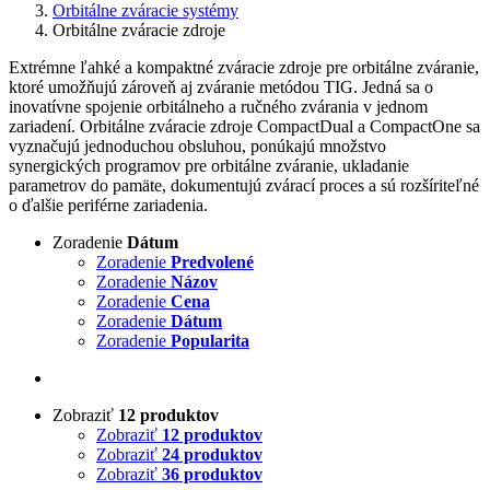
Orbitálne zváracie systémy
Orbitálne zváracie zdroje
Extrémne ľahké a kompaktné zváracie zdroje pre orbitálne zváranie,
ktoré umožňujú zároveň aj zváranie metódou TIG. Jedná sa o
inovatívne spojenie orbitálneho a ručného zvárania v jednom
zariadení. Orbitálne zváracie zdroje CompactDual a CompactOne sa
vyznačujú jednoduchou obsluhou, ponúkajú množstvo
synergických programov pre orbitálne zváranie, ukladanie
parametrov do pamäte, dokumentujú zvárací proces a sú rozšíriteľné
o ďalšie periférne zariadenia.
Zoradenie
Dátum
Zoradenie
Predvolené
Zoradenie
Názov
Zoradenie
Cena
Zoradenie
Dátum
Zoradenie
Popularita
Zobraziť
12 produktov
Zobraziť
12 produktov
Zobraziť
24 produktov
Zobraziť
36 produktov