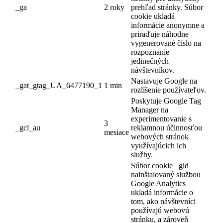
_ga
2 roky
prehľad stránky.
Súbor
cookie ukladá
informácie anonymne a
priraďuje náhodne
vygenerované číslo na
rozpoznanie
jedinečných
návštevníkov.
Nastavuje Google na
_gat_gtag_UA_6477190_1
1 min
rozlíšenie používateľov.
Poskytuje Google Tag
Manager na
experimentovanie s
3
_gcl_au
reklamnou účinnosťou
mesiace
webových stránok
využívajúcich ich
služby.
Súbor cookie _gid
nainštalovaný službou
Google Analytics
ukladá informácie o
tom, ako návštevníci
používajú webovú
stránku, a zároveň