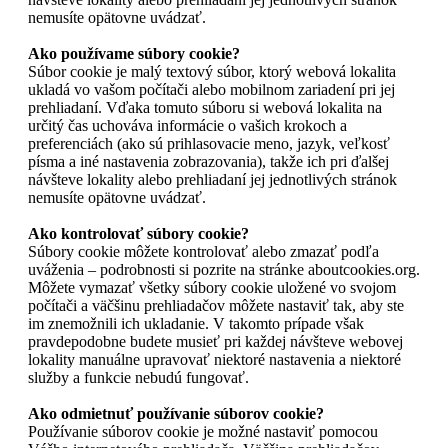
nemusíte opätovne uvádzať.
Ako používame súbory cookie?
Súbor cookie je malý textový súbor, ktorý webová lokalita
ukladá vo vašom počítači alebo mobilnom zariadení pri jej
prehliadaní. Vďaka tomuto súboru si webová lokalita na
určitý čas uchováva informácie o vašich krokoch a
preferenciách (ako sú prihlasovacie meno, jazyk, veľkosť
písma a iné nastavenia zobrazovania), takže ich pri ďalšej
návšteve lokality alebo prehliadaní jej jednotlivých stránok
nemusíte opätovne uvádzať.
Ako kontrolovať súbory cookie?
Súbory cookie môžete kontrolovať alebo zmazať podľa
uváženia – podrobnosti si pozrite na stránke aboutcookies.org.
Môžete vymazať všetky súbory cookie uložené vo svojom
počítači a väčšinu prehliadačov môžete nastaviť tak, aby ste
im znemožnili ich ukladanie. V takomto prípade však
pravdepodobne budete musieť pri každej návšteve webovej
lokality manuálne upravovať niektoré nastavenia a niektoré
služby a funkcie nebudú fungovať.
Ako odmietnuť používanie súborov cookie?
Používanie súborov cookie je možné nastaviť pomocou