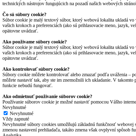
technických nástrojov fungujúcich na pozadí našich webových stráno
Čo sú súbory cookie?
Súbor cookie je malý textový súbor, ktorý webová lokalita ukladá vo 
vašich krokoch a preferenciách (ako sú prihlasovacie meno, jazyk, veľ
opätovne uvádzať.
Ako používame súbory cookie?
Súbor cookie je malý textový súbor, ktorý webová lokalita ukladá vo 
vašich krokoch a preferenciách (ako sú prihlasovacie meno, jazyk, veľ
opätovne uvádzať.
Ako kontrolovať súbory cookie?
Súbory cookie môžete kontrolovať alebo zmazať podľa uváženia – pod
môžete nastaviť tak, aby ste im znemožnili ich ukladanie. V takomto
funkcie nebudú fungovať.
Ako odmietnuť používanie súborov cookie?
Používanie súborov cookie je možné nastaviť pomocou Vášho interne
Nevyhnutné
Nevyhnutné
Vždy zapnuté
Nevyhnutné súbory cookies umožňujú základnú funkčnosť webovej strán
zmenou nastavení prehliadača, takáto zmena však ovplyvní spôsob f
Analytika