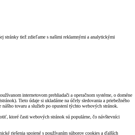
ej stránky tiež zdieľame s našimi reklamnými a analytickými
 používanom internetovom prehliadači a operačnom systéme, o doméne
stránok). Tieto údaje si ukladáme na účely sledovania a priebežného
e nášho tovaru a služieb po opustení týchto webových stránok.
ť, ktoré časti webových stránok sú populárne, čo návštevníci
ické riešenia spojené s používaním súborov cookies a ďalších