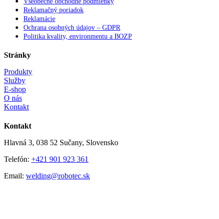
Všeobecné obchodné podmienky
Reklamačný poriadok
Reklamácie
Ochrana osobných údajov – GDPR
Politika kvality, environmentu a BOZP
Stránky
Produkty
Služby
E-shop
O nás
Kontakt
Kontakt
Hlavná 3, 038 52 Sučany, Slovensko
Telefón:
+421 901 923 361
Email:
welding@robotec.sk