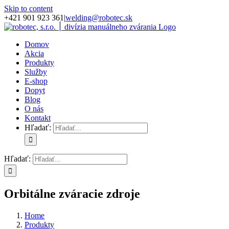
Skip to content
+421 901 923 361
|
welding@robotec.sk
Domov
Akcia
Produkty
Služby
E-shop
Dopyt
Blog
O nás
Kontakt
Hľadať:
Hľadať:
Orbitálne zváracie zdroje
Home
Produkty