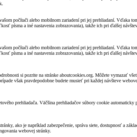
k.
vašom počítači alebo mobilnom zariadení pri jej prehliadaní. Vďaka to
kosť písma a iné nastavenia zobrazovania), takže ich pri ďalšej návšteve
vašom počítači alebo mobilnom zariadení pri jej prehliadaní. Vďaka to
kosť písma a iné nastavenia zobrazovania), takže ich pri ďalšej návšteve
robnosti si pozrite na stránke aboutcookies.org. Môžete vymazať všet
 prípade však pravdepodobne budete musieť pri každej návšteve webovej
tového prehliadača. Väčšina prehliadačov súbory cookie automaticky 
ky, ako je napríklad zabezpečenie, správa siete, dostupnosť a základn
ungovania webovej stránky.