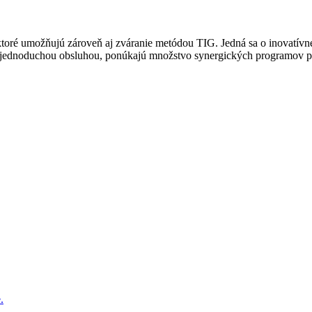
ktoré umožňujú zároveň aj zváranie metódou TIG. Jedná sa o inovatívne
jednoduchou obsluhou, ponúkajú množstvo synergických programov pre