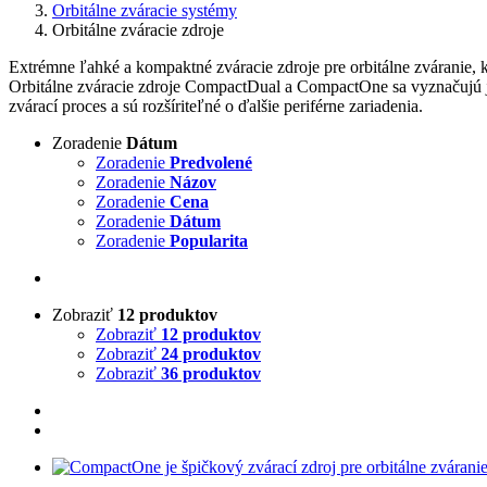
Orbitálne zváracie systémy
Orbitálne zváracie zdroje
Extrémne ľahké a kompaktné zváracie zdroje pre orbitálne zváranie, 
Orbitálne zváracie zdroje CompactDual a CompactOne sa vyznačujú 
zvárací proces a sú rozšíriteľné o ďalšie periférne zariadenia.
Zoradenie
Dátum
Zoradenie
Predvolené
Zoradenie
Názov
Zoradenie
Cena
Zoradenie
Dátum
Zoradenie
Popularita
Zobraziť
12 produktov
Zobraziť
12 produktov
Zobraziť
24 produktov
Zobraziť
36 produktov