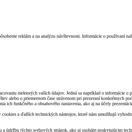
ôsobenie reklám a na analýzu návštevnosti. Informácie o používaní naš
acovaniu niektorých vašich údajov. Jedná sa napríklad o informácie o
vštev alebo o priemernom čase strávenom pri prezeraní konkrétnych pod
nia ich funkčného a obsahového nastavenia, ako aj na účely prezentáci
ookies a ďalších technických nástrojov, ktoré nám umožňujú vyhodnoti
u a údržbu týchto webových stránok, ako aj osobám poskytujúcim techn