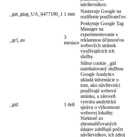
návštevníkov.
Nastavuje Google na
_gat_gtag_UA_6477190_1
1 min
rozlíšenie používateľov.
Poskytuje Google Tag
Manager na
experimentovanie s
3
_gcl_au
reklamnou účinnosťou
mesiace
webových stránok
využívajúcich ich
služby.
Súbor cookie _gid
nainštalovaný službou
Google Analytics
ukladá informácie o
tom, ako návštevníci
používajú webovú
stránku, a zároveň
vytvára analytickú
_gid
1 deň
správu o výkonnosti
webovej lokality.
Niektoré zo
zhromažďovaných
údajov zahŕňajú počet
návštevníkov, ich zdroj