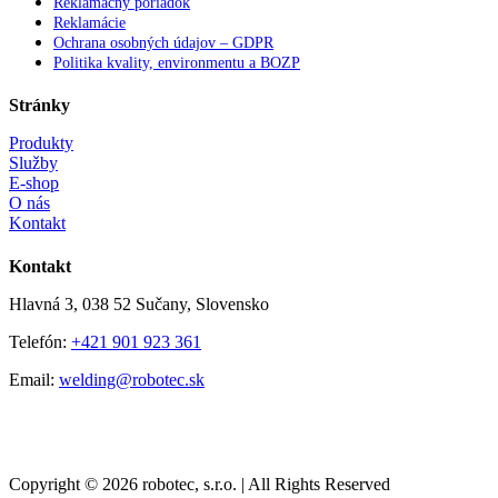
Reklamačný poriadok
Reklamácie
Ochrana osobných údajov – GDPR
Politika kvality, environmentu a BOZP
Stránky
Produkty
Služby
E-shop
O nás
Kontakt
Kontakt
Hlavná 3, 038 52 Sučany, Slovensko
Telefón:
+421 901 923 361
Email:
welding@robotec.sk
Copyright © 2026 robotec, s.r.o. | All Rights Reserved