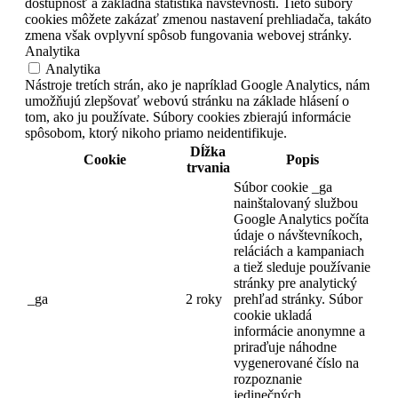
dostupnosť a základná štatistika návštevnosti. Tieto súbory
cookies môžete zakázať zmenou nastavení prehliadača, takáto
zmena však ovplyvní spôsob fungovania webovej stránky.
Analytika
Analytika
Nástroje tretích strán, ako je napríklad Google Analytics, nám
umožňujú zlepšovať webovú stránku na základe hlásení o
tom, ako ju používate. Súbory cookies zbierajú informácie
spôsobom, ktorý nikoho priamo neidentifikuje.
Dĺžka
Cookie
Popis
trvania
Súbor cookie _ga
nainštalovaný službou
Google Analytics počíta
údaje o návštevníkoch,
reláciách a kampaniach
a tiež sleduje používanie
stránky pre analytický
_ga
2 roky
prehľad stránky.
Súbor
cookie ukladá
informácie anonymne a
priraďuje náhodne
vygenerované číslo na
rozpoznanie
jedinečných