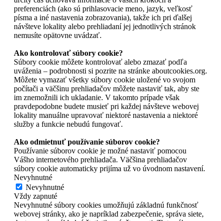
preferenciách (ako sú prihlasovacie meno, jazyk, veľkosť
písma a iné nastavenia zobrazovania), takže ich pri ďalšej
návšteve lokality alebo prehliadaní jej jednotlivých stránok
nemusíte opätovne uvádzať.
Ako kontrolovať súbory cookie?
Súbory cookie môžete kontrolovať alebo zmazať podľa
uváženia – podrobnosti si pozrite na stránke aboutcookies.org.
Môžete vymazať všetky súbory cookie uložené vo svojom
počítači a väčšinu prehliadačov môžete nastaviť tak, aby ste
im znemožnili ich ukladanie. V takomto prípade však
pravdepodobne budete musieť pri každej návšteve webovej
lokality manuálne upravovať niektoré nastavenia a niektoré
služby a funkcie nebudú fungovať.
Ako odmietnuť používanie súborov cookie?
Používanie súborov cookie je možné nastaviť pomocou
Vášho internetového prehliadača. Väčšina prehliadačov
súbory cookie automaticky prijíma už vo úvodnom nastavení.
Nevyhnutné
Nevyhnutné
Vždy zapnuté
Nevyhnutné súbory cookies umožňujú základnú funkčnosť
webovej stránky, ako je napríklad zabezpečenie, správa siete,