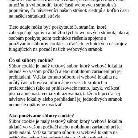
umožňujú vyhodnotiť, ktoré časti webových stránok sú
populárne, čo návštevníci našich stránok sledujú a koľko času
na našich stránkach strávia.
Tieto údaje môžu byť poskytnuté 3. stranám, ktoré
zabezpečujú správu a údržbu týchto webových stránok, ako aj
osobám poskytujúcim technické riešenia spojené s
používaním súborov cookies a ďalších technických nástrojov
fungujúcich na pozadí našich webových stránok.
Čo sú súbory cookie?
Súbor cookie je malý textový súbor, ktorý webová lokalita
ukladá vo vašom počítači alebo mobilnom zariadení pri jej
prehliadaní. Vďaka tomuto súboru si webová lokalita na
určitý čas uchováva informácie o vašich krokoch a
preferenciách (ako sú prihlasovacie meno, jazyk, veľkosť
písma a iné nastavenia zobrazovania), takže ich pri ďalšej
návšteve lokality alebo prehliadaní jej jednotlivých stránok
nemusíte opätovne uvádzať.
Ako používame súbory cookie?
Súbor cookie je malý textový súbor, ktorý webová lokalita
ukladá vo vašom počítači alebo mobilnom zariadení pri jej
prehliadaní. Vďaka tomuto súboru si webová lokalita na
určitý čas uchováva informácie o vašich krokoch a