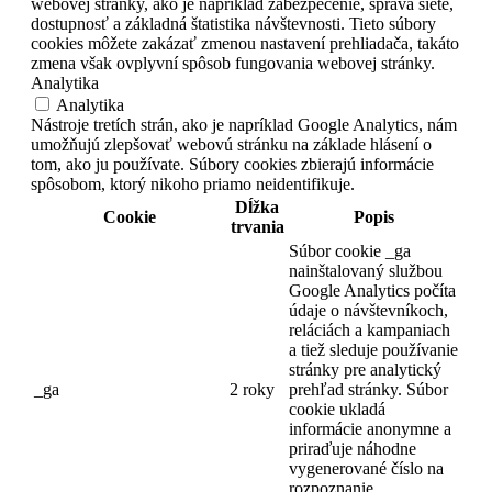
webovej stránky, ako je napríklad zabezpečenie, správa siete,
dostupnosť a základná štatistika návštevnosti. Tieto súbory
cookies môžete zakázať zmenou nastavení prehliadača, takáto
zmena však ovplyvní spôsob fungovania webovej stránky.
Analytika
Analytika
Nástroje tretích strán, ako je napríklad Google Analytics, nám
umožňujú zlepšovať webovú stránku na základe hlásení o
tom, ako ju používate. Súbory cookies zbierajú informácie
spôsobom, ktorý nikoho priamo neidentifikuje.
Dĺžka
Cookie
Popis
trvania
Súbor cookie _ga
nainštalovaný službou
Google Analytics počíta
údaje o návštevníkoch,
reláciách a kampaniach
a tiež sleduje používanie
stránky pre analytický
_ga
2 roky
prehľad stránky.
Súbor
cookie ukladá
informácie anonymne a
priraďuje náhodne
vygenerované číslo na
rozpoznanie