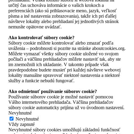
určitý čas uchováva informácie o vašich krokoch a
preferenciách (ako sú prihlasovacie meno, jazyk, veľkosť
písma a iné nastavenia zobrazovania), takže ich pri ďalšej
návšteve lokality alebo prehliadaní jej jednotlivých stránok
nemusíte opätovne uvádzať.
Ako kontrolovať súbory cookie?
Súbory cookie môžete kontrolovať alebo zmazať podľa
uváženia – podrobnosti si pozrite na stránke aboutcookies.org.
Môžete vymazať všetky súbory cookie uložené vo svojom
počítači a väčšinu prehliadačov môžete nastaviť tak, aby ste
im znemožnili ich ukladanie. V takomto prípade však
pravdepodobne budete musieť pri každej návšteve webovej
lokality manuálne upravovať niektoré nastavenia a niektoré
služby a funkcie nebudú fungovať.
Ako odmietnuť používanie súborov cookie?
Používanie súborov cookie je možné nastaviť pomocou
Vášho internetového prehliadača. Väčšina prehliadačov
súbory cookie automaticky prijíma už vo úvodnom nastavení.
Nevyhnutné
Nevyhnutné
Vždy zapnuté
Nevyhnutné súbory cookies umožňujú základnú funkčnosť