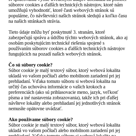
súborov cookies a ďalších technických nástrojov, ktoré nám
umožňujú vyhodnotiť, ktoré časti webových stránok sú
populárne, čo návštevníci našich stránok sledujú a koľko času
na našich stránkach strávia.
Tieto údaje môžu byť poskytnuté 3. stranám, ktoré
zabezpečujú správu a údržbu týchto webových stránok, ako aj
osobám poskytujúcim technické riešenia spojené s
používaním súborov cookies a ďalších technických nástrojov
fungujúcich na pozadí našich webových stránok.
Čo sú súbory cookie?
Súbor cookie je malý textový súbor, ktorý webová lokalita
ukladá vo vašom počítači alebo mobilnom zariadení pri jej
prehliadaní. Vďaka tomuto súboru si webová lokalita na
určitý čas uchováva informácie o vašich krokoch a
preferenciách (ako sú prihlasovacie meno, jazyk, veľkosť
písma a iné nastavenia zobrazovania), takže ich pri ďalšej
návšteve lokality alebo prehliadaní jej jednotlivých stránok
nemusíte opätovne uvádzať.
Ako používame súbory cookie?
Súbor cookie je malý textový súbor, ktorý webová lokalita
ukladá vo vašom počítači alebo mobilnom zariadení pri jej
prehliadaní. Vďaka tomuto súboru si webová lokalita na