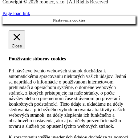
Copyright © 2026 robotec, s.r.o. | All Rights Reserved
Page load link
Nastavenia cookies
Close
Používanie súborov cookies
Pri návšteve týchto webových stránok dochádza k
automatickému spracovaniu niektorých vašich údajov. Jedná
sa napríklad o informácie o používanom internetovom
prehliadači a operačnom systéme, o doméne webových
stránok, z ktorých pristupujete na naše stránky, o počte
návštev alebo o priemernom čase strávenom pri prezeraní
konkrétnych podstránok). Tieto údaje si ukladáme na účely
sledovania a priebežného vyhodnocovania atraktivity našich
webových stránok, na účely zlepšenia ich funkčného a
obsahového nastavenia, ako aj na účely prezentácie nášho
tovaru a služieb po opustení týchto webových stránok.
K spracovaniu vyššie uvedených údajov dochádza za pomoci