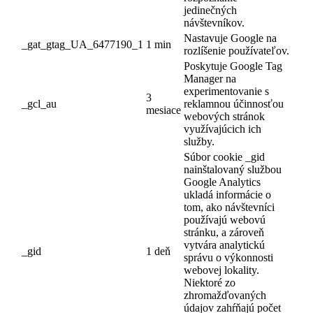
jedinečných
návštevníkov.
Nastavuje Google na
_gat_gtag_UA_6477190_1
1 min
rozlíšenie používateľov.
Poskytuje Google Tag
Manager na
experimentovanie s
3
_gcl_au
reklamnou účinnosťou
mesiace
webových stránok
využívajúcich ich
služby.
Súbor cookie _gid
nainštalovaný službou
Google Analytics
ukladá informácie o
tom, ako návštevníci
používajú webovú
stránku, a zároveň
vytvára analytickú
_gid
1 deň
správu o výkonnosti
webovej lokality.
Niektoré zo
zhromažďovaných
údajov zahŕňajú počet