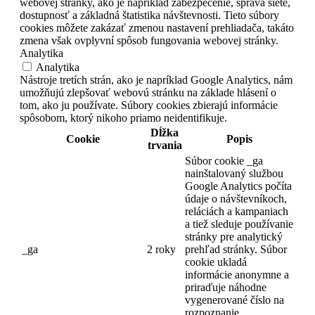
webovej stránky, ako je napríklad zabezpečenie, správa siete,
dostupnosť a základná štatistika návštevnosti. Tieto súbory
cookies môžete zakázať zmenou nastavení prehliadača, takáto
zmena však ovplyvní spôsob fungovania webovej stránky.
Analytika
Analytika
Nástroje tretích strán, ako je napríklad Google Analytics, nám
umožňujú zlepšovať webovú stránku na základe hlásení o
tom, ako ju používate. Súbory cookies zbierajú informácie
spôsobom, ktorý nikoho priamo neidentifikuje.
Dĺžka
Cookie
Popis
trvania
Súbor cookie _ga
nainštalovaný službou
Google Analytics počíta
údaje o návštevníkoch,
reláciách a kampaniach
a tiež sleduje používanie
stránky pre analytický
_ga
2 roky
prehľad stránky.
Súbor
cookie ukladá
informácie anonymne a
priraďuje náhodne
vygenerované číslo na
rozpoznanie