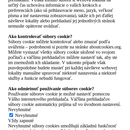
určitý čas uchováva informácie o vašich krokoch a
preferenciách (ako sú prihlasovacie meno, jazyk, veľkosť
písma a iné nastavenia zobrazovania), takže ich pri ďalšej
návšteve lokality alebo prehliadaní jej jednotlivých stránok
nemusíte opätovne uvádzať.
Ako kontrolovať súbory cookie?
Súbory cookie môžete kontrolovať alebo zmazať podľa
uváženia – podrobnosti si pozrite na stránke aboutcookies.org.
Môžete vymazať všetky súbory cookie uložené vo svojom
počítači a väčšinu prehliadačov môžete nastaviť tak, aby ste
im znemožnili ich ukladanie. V takomto prípade však
pravdepodobne budete musieť pri každej návšteve webovej
lokality manuálne upravovať niektoré nastavenia a niektoré
služby a funkcie nebudú fungovať.
Ako odmietnuť používanie súborov cookie?
Používanie súborov cookie je možné nastaviť pomocou
Vášho internetového prehliadača. Väčšina prehliadačov
súbory cookie automaticky prijíma už vo úvodnom nastavení.
Nevyhnutné
Nevyhnutné
Vždy zapnuté
Nevyhnutné súbory cookies umožňujú základnú funkčnosť