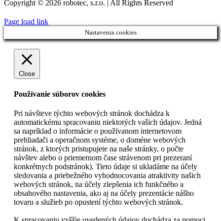
Copyright © 2026 robotec, s.r.o. | All Rights Reserved
Page load link
Nastavenia cookies
Close
Používanie súborov cookies
Pri návšteve týchto webových stránok dochádza k
automatickému spracovaniu niektorých vašich údajov. Jedná
sa napríklad o informácie o používanom internetovom
prehliadači a operačnom systéme, o doméne webových
stránok, z ktorých pristupujete na naše stránky, o počte
návštev alebo o priemernom čase strávenom pri prezeraní
konkrétnych podstránok). Tieto údaje si ukladáme na účely
sledovania a priebežného vyhodnocovania atraktivity našich
webových stránok, na účely zlepšenia ich funkčného a
obsahového nastavenia, ako aj na účely prezentácie nášho
tovaru a služieb po opustení týchto webových stránok.
K spracovaniu vyššie uvedených údajov dochádza za pomoci