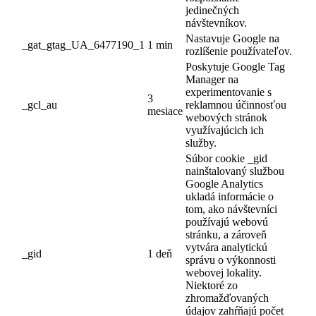
jedinečných
návštevníkov.
Nastavuje Google na
_gat_gtag_UA_6477190_1
1 min
rozlíšenie používateľov.
Poskytuje Google Tag
Manager na
experimentovanie s
3
_gcl_au
reklamnou účinnosťou
mesiace
webových stránok
využívajúcich ich
služby.
Súbor cookie _gid
nainštalovaný službou
Google Analytics
ukladá informácie o
tom, ako návštevníci
používajú webovú
stránku, a zároveň
vytvára analytickú
_gid
1 deň
správu o výkonnosti
webovej lokality.
Niektoré zo
zhromažďovaných
údajov zahŕňajú počet