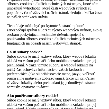
súborov cookies a ďalších technických nástrojov, ktoré nám
umožňujú vyhodnotiť, ktoré časti webových stránok sú
populárne, čo návštevníci našich stránok sledujú a koľko času
na našich stránkach strávia.
Tieto údaje môžu byť poskytnuté 3. stranám, ktoré
zabezpečujú správu a údržbu týchto webových stránok, ako aj
osobám poskytujúcim technické riešenia spojené s
používaním súborov cookies a ďalších technických nástrojov
fungujúcich na pozadí našich webových stránok.
Čo sú súbory cookie?
Súbor cookie je malý textový súbor, ktorý webová lokalita
ukladá vo vašom počítači alebo mobilnom zariadení pri jej
prehliadaní. Vďaka tomuto súboru si webová lokalita na
určitý čas uchováva informácie o vašich krokoch a
preferenciách (ako sú prihlasovacie meno, jazyk, veľkosť
písma a iné nastavenia zobrazovania), takže ich pri ďalšej
návšteve lokality alebo prehliadaní jej jednotlivých stránok
nemusíte opätovne uvádzať.
Ako používame súbory cookie?
Súbor cookie je malý textový súbor, ktorý webová lokalita
ukladá vo vašom počítači alebo mobilnom zariadení pri jej
prehliadaní. Vďaka tomuto súboru si webová lokalita na