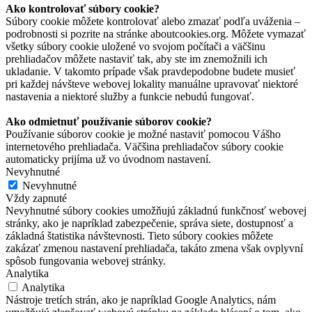
Ako kontrolovať súbory cookie?
Súbory cookie môžete kontrolovať alebo zmazať podľa uváženia –
podrobnosti si pozrite na stránke aboutcookies.org. Môžete vymazať
všetky súbory cookie uložené vo svojom počítači a väčšinu
prehliadačov môžete nastaviť tak, aby ste im znemožnili ich
ukladanie. V takomto prípade však pravdepodobne budete musieť
pri každej návšteve webovej lokality manuálne upravovať niektoré
nastavenia a niektoré služby a funkcie nebudú fungovať.
Ako odmietnuť používanie súborov cookie?
Používanie súborov cookie je možné nastaviť pomocou Vášho
internetového prehliadača. Väčšina prehliadačov súbory cookie
automaticky prijíma už vo úvodnom nastavení.
Nevyhnutné
Nevyhnutné
Vždy zapnuté
Nevyhnutné súbory cookies umožňujú základnú funkčnosť webovej
stránky, ako je napríklad zabezpečenie, správa siete, dostupnosť a
základná štatistika návštevnosti. Tieto súbory cookies môžete
zakázať zmenou nastavení prehliadača, takáto zmena však ovplyvní
spôsob fungovania webovej stránky.
Analytika
Analytika
Nástroje tretích strán, ako je napríklad Google Analytics, nám