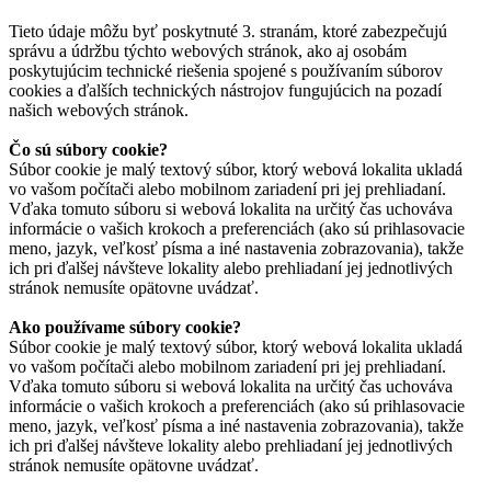
Tieto údaje môžu byť poskytnuté 3. stranám, ktoré zabezpečujú
správu a údržbu týchto webových stránok, ako aj osobám
poskytujúcim technické riešenia spojené s používaním súborov
cookies a ďalších technických nástrojov fungujúcich na pozadí
našich webových stránok.
Čo sú súbory cookie?
Súbor cookie je malý textový súbor, ktorý webová lokalita ukladá
vo vašom počítači alebo mobilnom zariadení pri jej prehliadaní.
Vďaka tomuto súboru si webová lokalita na určitý čas uchováva
informácie o vašich krokoch a preferenciách (ako sú prihlasovacie
meno, jazyk, veľkosť písma a iné nastavenia zobrazovania), takže
ich pri ďalšej návšteve lokality alebo prehliadaní jej jednotlivých
stránok nemusíte opätovne uvádzať.
Ako používame súbory cookie?
Súbor cookie je malý textový súbor, ktorý webová lokalita ukladá
vo vašom počítači alebo mobilnom zariadení pri jej prehliadaní.
Vďaka tomuto súboru si webová lokalita na určitý čas uchováva
informácie o vašich krokoch a preferenciách (ako sú prihlasovacie
meno, jazyk, veľkosť písma a iné nastavenia zobrazovania), takže
ich pri ďalšej návšteve lokality alebo prehliadaní jej jednotlivých
stránok nemusíte opätovne uvádzať.