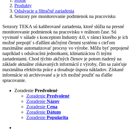
Home
Produkty
Odsávacie a filtračné zariadenia
Senzory pre monitorovanie podmienok na pracovisku
Senzory TEKA sú kalibrované zariadenia, ktoré slúžia na presné
monitorovanie podmienok na pracovisku v reálnom čase. Sú
vyvinuté v súlade s konceptom Industry 4.0, v rámci ktorého je ich
možné prepojiť s ďalšími akčnými členmi systému s cieľom
maximálne automatizovať procesy vo výrobe. Môžu byť prepojené
napríklad s odsávacími jednotkami, klimatizáciou či inými
zariadeniami. Chod týchto akčných členov je potom riadený na
základe aktuálne získavaných informácií z výroby, čím sa zaisťuje
maximálna efektivita práce a dosahuje úspora nákladov. Získané
informácie sú archivované a je ich možné použiť na ďalšie
spracovanie.
Zoradenie
Predvolené
Zoradenie
Predvolené
Zoradenie
Názov
Zoradenie
Cena
Zoradenie
Dátum
Zoradenie
Popularita