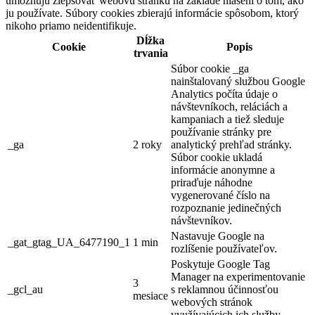
umožňujú zlepšovať webovú stránku na základe hlásení o tom, ako
ju používate. Súbory cookies zbierajú informácie spôsobom, ktorý
nikoho priamo neidentifikuje.
Dĺžka
Cookie
Popis
trvania
Súbor cookie _ga
nainštalovaný službou Google
Analytics počíta údaje o
návštevníkoch, reláciách a
kampaniach a tiež sleduje
používanie stránky pre
_ga
2 roky
analytický prehľad stránky.
Súbor cookie ukladá
informácie anonymne a
priraďuje náhodne
vygenerované číslo na
rozpoznanie jedinečných
návštevníkov.
Nastavuje Google na
_gat_gtag_UA_6477190_1
1 min
rozlíšenie používateľov.
Poskytuje Google Tag
Manager na experimentovanie
3
_gcl_au
s reklamnou účinnosťou
mesiace
webových stránok
využívajúcich ich služby.