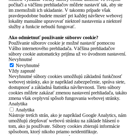
počítači a väčšinu prehliadačov môžete nastaviť tak, aby ste
im znemožnili ich ukladanie. V takomto prípade však
pravdepodobne budete musieť pri každej návšteve webovej
lokality manuálne upravovať niektoré nastavenia a niektoré
služby a funkcie nebudú fungovať.
Ako odmietnuť používanie súborov cookie?
Používanie súborov cookie je možné nastaviť pomocou
Vášho internetového prehliadača. Väčšina prehliadačov
súbory cookie automaticky prijíma už vo úvodnom nastavení.
Nevyhnutné
Nevyhnutné
Vždy zapnuté
Nevyhnutné súbory cookies umožňujú základnú funkčnosť
webovej stránky, ako je napríklad zabezpečenie, správa siete,
dostupnosť a základná štatistika návštevnosti. Tieto súbory
cookies môžete zakázať zmenou nastavení prehliadača, takáto
zmena však ovplyvní spôsob fungovania webovej stránky.
Analytika
Analytika
Nástroje tretích strán, ako je napríklad Google Analytics, nám
umožňujú zlepšovať webovú stránku na základe hlásení o
tom, ako ju používate. Súbory cookies zbierajú informácie
spôsobom, ktorý nikoho priamo neidentifikuje.