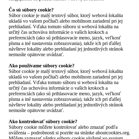
Čo sú súbory cookie?
Súbor cookie je malý textový súbor, ktorý webová lokalita
ukladá vo vašom počítači alebo mobilnom zariadení pri jej
prehliadaní. Vďaka tomuto súboru si webová lokalita na
určitý čas uchováva informácie o vašich krokoch a
preferenciách (ako sú prihlasovacie meno, jazyk, veľkosť
písma a iné nastavenia zobrazovania), takže ich pri ďalšej
návšteve lokality alebo prehliadaní jej jednotlivých stránok
nemusíte opätovne uvádzať.
Ako používame súbory cookie?
Súbor cookie je malý textový súbor, ktorý webová lokalita
ukladá vo vašom počítači alebo mobilnom zariadení pri jej
prehliadaní. Vďaka tomuto súboru si webová lokalita na
určitý čas uchováva informácie o vašich krokoch a
preferenciách (ako sú prihlasovacie meno, jazyk, veľkosť
písma a iné nastavenia zobrazovania), takže ich pri ďalšej
návšteve lokality alebo prehliadaní jej jednotlivých stránok
nemusíte opätovne uvádzať.
Ako kontrolovať súbory cookie?
Súbory cookie môžete kontrolovať alebo zmazať podľa
uváženia – podrobnosti si pozrite na stránke aboutcookies.org.
Môžete vymazať všetky súbory cookie uložené vo svojom