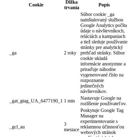
Dĺžka
Cookie
Popis
trvania
Súbor cookie _ga
nainštalovaný službou
Google Analytics počíta
údaje o návštevníkoch,
reláciách a kampaniach
a tiež sleduje používanie
stránky pre analytický
_ga
2 roky
prehľad stránky.
Súbor
cookie ukladá
informácie anonymne a
priraďuje náhodne
vygenerované číslo na
rozpoznanie
jedinečných
návštevníkov.
Nastavuje Google na
_gat_gtag_UA_6477190_1
1 min
rozlíšenie používateľov.
Poskytuje Google Tag
Manager na
experimentovanie s
3
_gcl_au
reklamnou účinnosťou
mesiace
webových stránok