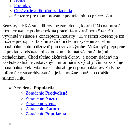
Home
Produkty
Odsávacie a filtračné zariadenia
Senzory pre monitorovanie podmienok na pracovisku
Senzory TEKA sú kalibrované zariadenia, ktoré slúžia na presné
monitorovanie podmienok na pracovisku v reálnom čase. Sú
vyvinuté v súlade s konceptom Industry 4.0, v rámci ktorého je ich
možné prepojiť s ďalšími akčnými členmi systému s cieľom
maximálne automatizovať procesy vo výrobe. Môžu byť prepojené
napríklad s odsávacími jednotkami, klimatizáciou či inými
zariadeniami. Chod týchto akčných členov je potom riadený na
základe aktuálne získavaných informácií z výroby, čím sa zaisťuje
maximálna efektivita práce a dosahuje úspora nákladov. Získané
informácie sú archivované a je ich možné použiť na ďalšie
spracovanie.
Zoradenie
Popularita
Zoradenie
Predvolené
Zoradenie
Názov
Zoradenie
Cena
Zoradenie
Dátum
Zoradenie
Popularita