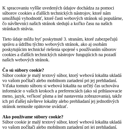
K spracovaniu vyššie uvedených údajov dochádza za pomoci
súborov cookies a ďalších technických nástrojov, ktoré nám
umožňujú vyhodnotiť, ktoré časti webových stránok sú populárne,
čo návštevníci našich stránok sledujú a koľko času na našich
stránkach strávia.
Tieto údaje môžu byť poskytnuté 3. stranám, ktoré zabezpečujú
správu a údržbu týchto webových stránok, ako aj osobám
poskytujúcim technické riešenia spojené s používaním súborov
cookies a ďalších technických nástrojov fungujúcich na pozadí
našich webových stránok.
Čo sú súbory cookie?
Súbor cookie je malý textový súbor, ktorý webová lokalita ukladá
vo vašom počítači alebo mobilnom zariadení pri jej prehliadaní.
Vďaka tomuto súboru si webová lokalita na určitý čas uchováva
informácie o vašich krokoch a preferenciách (ako sú prihlasovacie
meno, jazyk, veľkosť písma a iné nastavenia zobrazovania), takže
ich pri ďalšej návšteve lokality alebo prehliadaní jej jednotlivých
stránok nemusíte opätovne uvádzať.
Ako používame súbory cookie?
Súbor cookie je malý textový súbor, ktorý webová lokalita ukladá
vo vašom počítači alebo mobilnom zariadení pri jej prehliadaní.