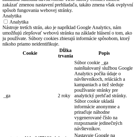
zakázať zmenou nastavení prehliadača, takáto zmena však ovplyvní
spôsob fungovania webovej stránky.
Analytika
Analytika
Nástroje tretích strán, ako je napríklad Google Analytics, nám
umožňujú zlepšovať webovú stránku na základe hlásení o tom, ako
ju používate. Súbory cookies zbierajú informácie spôsobom, ktorý
nikoho priamo neidentifikuje.
Dĺžka
Cookie
Popis
trvania
Súbor cookie _ga
nainštalovaný službou Google
Analytics počíta údaje o
návštevníkoch, reláciách a
kampaniach a tiež sleduje
používanie stránky pre
_ga
2 roky
analytický prehľad stránky.
Súbor cookie ukladá
informácie anonymne a
priraďuje náhodne
vygenerované číslo na
rozpoznanie jedinečných
návštevníkov.
Nastavuje Google na