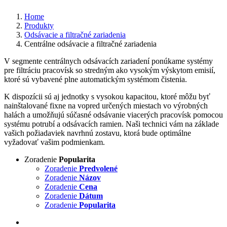
Home
Produkty
Odsávacie a filtračné zariadenia
Centrálne odsávacie a filtračné zariadenia
V segmente centrálnych odsávacích zariadení ponúkame systémy
pre filtráciu pracovísk so stredným ako vysokým výskytom emisií,
ktoré sú vybavené plne automatickým systémom čistenia.
K dispozícii sú aj jednotky s vysokou kapacitou, ktoré môžu byť
nainštalované fixne na vopred určených miestach vo výrobných
halách a umožňujú súčasné odsávanie viacerých pracovísk pomocou
systému potrubí a odsávacích ramien. Naši technici vám na základe
vašich požiadaviek navrhnú zostavu, ktorá bude optimálne
vyžadovať vašim podmienkam.
Zoradenie
Popularita
Zoradenie
Predvolené
Zoradenie
Názov
Zoradenie
Cena
Zoradenie
Dátum
Zoradenie
Popularita