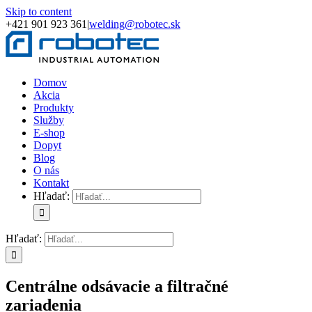
Skip to content
+421 901 923 361
|
welding@robotec.sk
Domov
Akcia
Produkty
Služby
E-shop
Dopyt
Blog
O nás
Kontakt
Hľadať:
Hľadať:
Centrálne odsávacie a filtračné
zariadenia