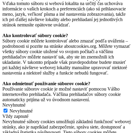
Vďaka tomuto súboru si webová lokalita na určitý čas uchováva
informácie o vašich krokoch a preferenciách (ako sú prihlasovacie
meno, jazyk, veľkosť písma a iné nastavenia zobrazovania), takže
ich pri ďalšej návšteve lokality alebo prehliadaní jej jednotlivých
stránok nemusíte opätovne uvádzať.
Ako kontrolovať súbory cookie?
Súbory cookie môžete kontrolovať alebo zmazať podľa uváženia –
podrobnosti si pozrite na stránke aboutcookies.org. Môžete vymazať
všetky súbory cookie uložené vo svojom počítači a väčšinu
prehliadačov môžete nastaviť tak, aby ste im znemožnili ich
ukladanie. V takomto prípade však pravdepodobne budete musieť
pri každej návšteve webovej lokality manuálne upravovať niektoré
nastavenia a niektoré služby a funkcie nebudú fungovať.
Ako odmietnuť používanie súborov cookie?
Používanie súborov cookie je možné nastaviť pomocou Vášho
internetového prehliadača. Väčšina prehliadačov súbory cookie
automaticky prijíma už vo úvodnom nastavení.
Nevyhnutné
Nevyhnutné
Vždy zapnuté
Nevyhnutné súbory cookies umožňujú základnú funkčnosť webovej
stránky, ako je napríklad zabezpečenie, správa siete, dostupnosť a
základná štatistika návštevnosti. Tieto súbory cookies môžete