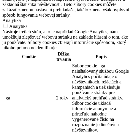
základná štatistika návštevnosti. Tieto súbory cookies môžete
zakázať zmenou nastavení prehliadača, takáto zmena však ovplyvní
spôsob fungovania webovej stránky.
Analytika
Analytika
Nástroje tretích strán, ako je napríklad Google Analytics, nám
umožňujú zlepšovať webovú stránku na základe hlásení o tom, ako
ju používate. Súbory cookies zbierajú informácie spôsobom, ktorý
nikoho priamo neidentifikuje.
Dĺžka
Cookie
Popis
trvania
Súbor cookie _ga
nainštalovaný službou Google
Analytics počíta údaje o
návštevníkoch, reláciách a
kampaniach a tiež sleduje
používanie stránky pre
_ga
2 roky
analytický prehľad stránky.
Súbor cookie ukladá
informácie anonymne a
priraďuje náhodne
vygenerované číslo na
rozpoznanie jedinečných
návštevníkov.