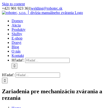
Skip to content
+421 901 923 361
|
welding@robotec.sk
Domov
Akcia
Produkty
Služby
E-shop
Dopyt
Blog
O nás
Kontakt
Hľadať:
Hľadať:
Zariadenia pre mechanizáciu zvárania a
rezania