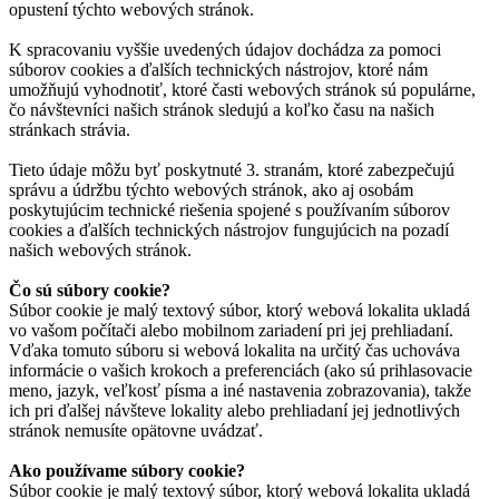
opustení týchto webových stránok.
K spracovaniu vyššie uvedených údajov dochádza za pomoci
súborov cookies a ďalších technických nástrojov, ktoré nám
umožňujú vyhodnotiť, ktoré časti webových stránok sú populárne,
čo návštevníci našich stránok sledujú a koľko času na našich
stránkach strávia.
Tieto údaje môžu byť poskytnuté 3. stranám, ktoré zabezpečujú
správu a údržbu týchto webových stránok, ako aj osobám
poskytujúcim technické riešenia spojené s používaním súborov
cookies a ďalších technických nástrojov fungujúcich na pozadí
našich webových stránok.
Čo sú súbory cookie?
Súbor cookie je malý textový súbor, ktorý webová lokalita ukladá
vo vašom počítači alebo mobilnom zariadení pri jej prehliadaní.
Vďaka tomuto súboru si webová lokalita na určitý čas uchováva
informácie o vašich krokoch a preferenciách (ako sú prihlasovacie
meno, jazyk, veľkosť písma a iné nastavenia zobrazovania), takže
ich pri ďalšej návšteve lokality alebo prehliadaní jej jednotlivých
stránok nemusíte opätovne uvádzať.
Ako používame súbory cookie?
Súbor cookie je malý textový súbor, ktorý webová lokalita ukladá