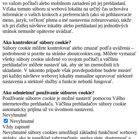
vo vašom počítači alebo mobilnom zariadení pri jej prehliadaní.
Vďaka tomuto súboru si webová lokalita na určitý čas uchováva
informácie o vašich krokoch a preferenciách (ako sú prihlasovacie
meno, jazyk, veľkosť písma a iné nastavenia zobrazovania), takže
ich pri ďalšej návšteve lokality alebo prehliadaní jej jednotlivých
stránok nemusíte opätovne uvádzať.
Ako kontrolovať súbory cookie?
Súbory cookie môžete kontrolovať alebo zmazať podľa uváženia –
podrobnosti si pozrite na stránke aboutcookies.org. Môžete vymazať
všetky súbory cookie uložené vo svojom počítači a väčšinu
prehliadačov môžete nastaviť tak, aby ste im znemožnili ich
ukladanie. V takomto prípade však pravdepodobne budete musieť
pri každej návšteve webovej lokality manuálne upravovať niektoré
nastavenia a niektoré služby a funkcie nebudú fungovať.
Ako odmietnuť používanie súborov cookie?
Používanie súborov cookie je možné nastaviť pomocou Vášho
internetového prehliadača. Väčšina prehliadačov súbory cookie
automaticky prijíma už vo úvodnom nastavení.
Nevyhnutné
Nevyhnutné
Vždy zapnuté
Nevyhnutné súbory cookies umožňujú základnú funkčnosť webovej
stránky, ako je napríklad zabezpečenie, správa siete, dostupnosť a